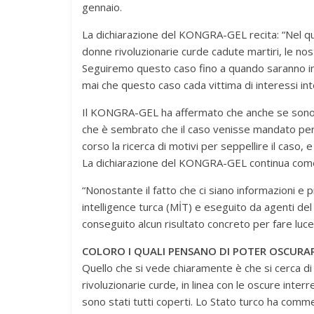
gennaio.
La dichiarazione del KONGRA-GEL recita: “Nel qua
donne rivoluzionarie curde cadute martiri, le n
Seguiremo questo caso fino a quando saranno in
mai che questo caso cada vittima di interessi int
Il KONGRA-GEL ha affermato che anche se sono pas
che è sembrato che il caso venisse mandato per 
corso la ricerca di motivi per seppellire il caso,
La dichiarazione del KONGRA-GEL continua com
“Nonostante il fatto che ci siano informazioni e 
intelligence turca (MİT) e eseguito da agenti del 
conseguito alcun risultato concreto per fare luce 
COLORO I QUALI PENSANO DI POTER OSCURAR
Quello che si vede chiaramente è che si cerca di 
rivoluzionarie curde, in linea con le oscure interrel
sono stati tutti coperti. Lo Stato turco ha comm