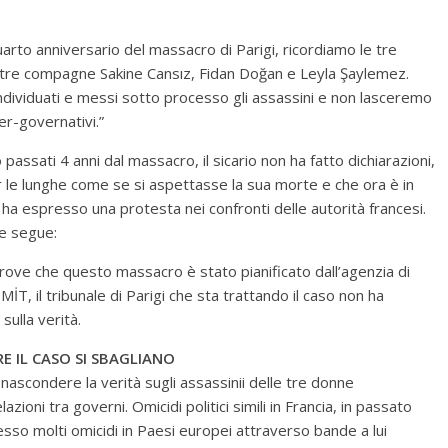
rto anniversario del massacro di Parigi, ricordiamo le tre
ostre compagne Sakine Cansız, Fidan Doğan e Leyla Şaylemez.
dividuati e messi sotto processo gli assassini e non lasceremo
er-governativi.”
sati 4 anni dal massacro, il sicario non ha fatto dichiarazioni,
le lunghe come se si aspettasse la sua morte e che ora è in
 e ha espresso una protesta nei confronti delle autorità francesi.
e segue:
prove che questo massacro è stato pianificato dall’agenzia di
MİT, il tribunale di Parigi che sta trattando il caso non ha
sulla verità.
E IL CASO SI SBAGLIANO
nascondere la verità sugli assassinii delle tre donne
azioni tra governi. Omicidi politici simili in Francia, in passato
esso molti omicidi in Paesi europei attraverso bande a lui