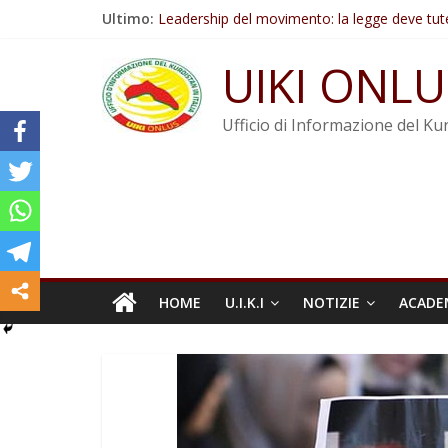
Salta
Ultimo:
Leadership del movimento: la legge deve tut
al
Commissione donne del KNK: Şengal è di nu
contenuto
Non tenere conto della situazione di Rêber A
UIKI ONLU
Il KNK chiede un’azione internazionale contro i
Abdullah Öcalan: Le legge negativa deve esse
Ufficio di Informazione del Kur
HOME
U.I.K.I
NOTIZIE
ACADE