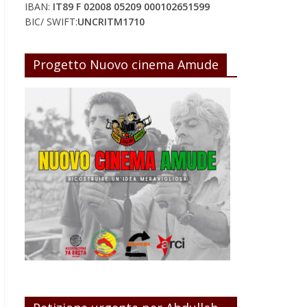
IBAN:
IT89 F 02008 05209 000102651599
BIC/ SWIFT:
UNCRITM1710
Progetto Nuovo cinema Amude