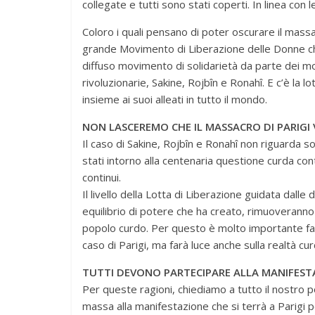
collegate e tutti sono stati coperti. In linea con l
Coloro i quali pensano di poter oscurare il massa
grande Movimento di Liberazione delle Donne che 
diffuso movimento di solidarietà da parte dei mo
rivoluzionarie, Sakine, Rojbîn e Ronahî. E c’è la
insieme ai suoi alleati in tutto il mondo.
NON LASCEREMO CHE IL MASSACRO DI PARIGI
Il caso di Sakine, Rojbîn e Ronahî non riguarda so
stati intorno alla centenaria questione curda co
continui.
Il livello della Lotta di Liberazione guidata dall
equilibrio di potere che ha creato, rimuoveranno
popolo curdo. Per questo è molto importante fare 
caso di Parigi, ma farà luce anche sulla realtà c
TUTTI DEVONO PARTECIPARE ALLA MANIFESTA
Per queste ragioni, chiediamo a tutto il nostro p
massa alla manifestazione che si terrà a Parigi 