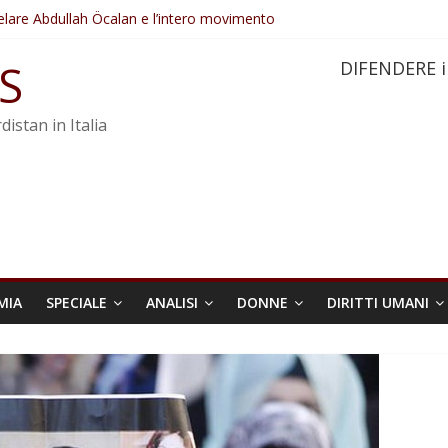
elare Abdullah Öcalan e l’intero movimento
ovo sotto minaccia
po ostacolerebbe l’attuazione della legge
S
DIFENDERE i
 crimini di guerra dell’Iran
re trasformata in legge positiva
distan in Italia
MIA
SPECIALE
ANALISI
DONNE
DIRITTI UMANI