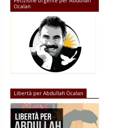
Petizione urgente per Abdullah
Ocalan
Libertà per Abdullah Öcalan