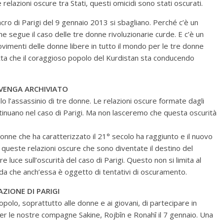
e relazioni oscure tra Stati, questi omicidi sono stati oscurati.
cro di Parigi del 9 gennaio 2013 si sbagliano. Perché c’è un
segue il caso delle tre donne rivoluzionarie curde. E c’è un
vimenti delle donne libere in tutto il mondo per le tre donne
 lotta che il coraggioso popolo del Kurdistan sta conducendo
 VENGA ARCHIVIATO
lo l’assassinio di tre donne. Le relazioni oscure formate dagli
ntinuano nel caso di Parigi. Ma non lasceremo che questa oscurità
e donne che ha caratterizzato il 21° secolo ha raggiunto e il nuovo
 queste relazioni oscure che sono diventate il destino del
luce sull’oscurità del caso di Parigi. Questo non si limita al
urda che anch’essa è oggetto di tentativi di oscuramento.
ZIONE DI PARIGI
opolo, soprattutto alle donne e ai giovani, di partecipare in
per le nostre compagne Sakine, Rojbîn e Ronahî il 7 gennaio. Una