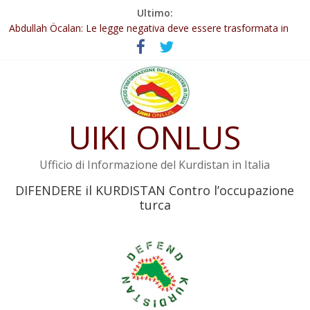
Salta
Ultimo:
al
Il KNK chiede un’azione internazionale contro i crimini di guerra
contenuto
dell’Iran
Abdullah Öcalan: Le legge negativa deve essere trasformata in
legge positiva
Inizia la seconda fase del processo
Commissione donne del KNK: Şengal è di nuovo sotto minaccia
Non tenere conto della situazione di Rêber Apo ostacolerebbe
UIKI ONLUS
l’attuazione della legge
Ufficio di Informazione del Kurdistan in Italia
DIFENDERE il KURDISTAN Contro l’occupazione
turca