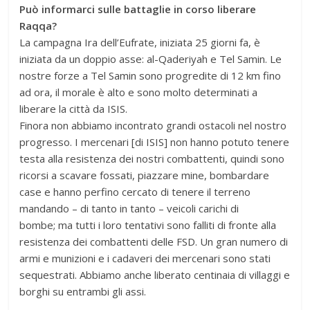
Può informarci sulle battaglie in corso liberare
Raqqa?
La campagna Ira dell’Eufrate, iniziata 25 giorni fa, è
iniziata da un doppio asse: al-Qaderiyah e Tel Samin. Le
nostre forze a Tel Samin sono progredite di 12 km fino
ad ora, il morale è alto e sono molto determinati a
liberare la città da ISIS.
Finora non abbiamo incontrato grandi ostacoli nel nostro
progresso. I mercenari [di ISIS] non hanno potuto tenere
testa alla resistenza dei nostri combattenti, quindi sono
ricorsi a scavare fossati, piazzare mine, bombardare
case e hanno perfino cercato di tenere il terreno
mandando – di tanto in tanto – veicoli carichi di
bombe; ma tutti i loro tentativi sono falliti di fronte alla
resistenza dei combattenti delle FSD. Un gran numero di
armi e munizioni e i cadaveri dei mercenari sono stati
sequestrati. Abbiamo anche liberato centinaia di villaggi e
borghi su entrambi gli assi.