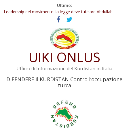
Salta
Ultimo:
Abdullah Öcalan: Le legge negativa deve essere trasformata in
al
legge positiva
contenuto
Leadership del movimento: la legge deve tutelare Abdullah
Öcalan e l’intero movimento
Commissione donne del KNK: Şengal è di nuovo sotto minaccia
Non tenere conto della situazione di Rêber Apo ostacolerebbe
l’attuazione della legge
UIKI ONLUS
Il KNK chiede un’azione internazionale contro i crimini di guerra
dell’Iran
Ufficio di Informazione del Kurdistan in Italia
DIFENDERE il KURDISTAN Contro l’occupazione
turca