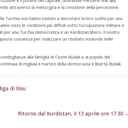
rruzione e il potere del capitale, dovrebbe mettere fine alla
ndo attraverso la menzogna e la creazione della percezione.
ella Turchia non hanno esitato a decretare la loro scelta per una
nno visto le condizioni più difficili sotto l’occupazione militare e
ali per una Turchia democratica e un Kurdistan libero. Il nostro
questa coscienza per realizzare un risultato notevole nelle
 condoglianze alla famiglia di Cezmi Budak e al popolo del
centinaia di migliaia il martire della democrazia e libertà Budak.
ga di Ilisu
Ritorno dal Kurdistan, il 13 aprile ore 17.30