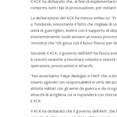
Il KCK ha dichiarato che, al fine di implementare 
compresi tutti i tipi di provocazione, per evitare
La dichiarazione del KCK ha messo enfasi su: “Erd
a Tendurek, nonostante il fatto che migliaia di so
unità di guerriglieri, inoltre con il supporto di di
insistentemente vuole avviare un nuovo processo d
ministro
) che “chi gioca con il fuoco finisce per 
Secondo il KCK, il governo dell’AKP ha finora evit
è riuscito neanche a mostrare volontà e onestà v
operazioni, provocazioni e attacchi.
“Noi avvertiamo Yalçın Akdoğan e l’AKP che si br
stiamo agendo con responsabilità in virtù del pro
attività militari con gli aerei da guerra e da rico
attacchi di artiglieria cui si risponderà con ritor
il KCK
Il KCK ha dichiarato che il governo dell’AKP, che