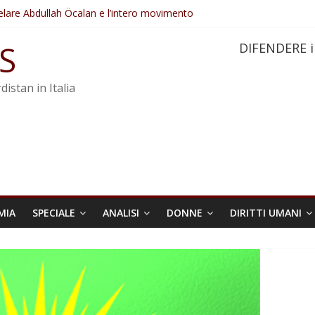
elare Abdullah Öcalan e l’intero movimento
ovo sotto minaccia
po ostacolerebbe l’attuazione della legge
S
DIFENDERE i
 crimini di guerra dell’Iran
re trasformata in legge positiva
distan in Italia
MIA
SPECIALE
ANALISI
DONNE
DIRITTI UMANI