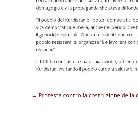
cercato di ottenere un risultato attraverso la co
demagogia e alla propaganda che stava diffonde
“Il popolo del Kurdistan e i poteri democratici d
vita democratica e libera, anche nei periodi che ha
il genocidio culturale. Queste elezioni sono cruci
popolo resisterà, si organizzerà e lavorerà con 
elezioni.”
Il KCK ha concluso la sua dichiarazione, offrendo
Kurdistan, invitando il popolo curdo a salutare in 
←
Protesta contro la costruzione della di