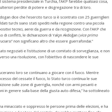
il sistema presidenziale in Turchia, l’AKP farebbe qualsiasi cosa,
 ulteriori perdite di potere e disgregazione tra di loro.
ogan dice che l’esercito turco si è scontrato con 25 guerriglieri
ldati turchi siano stati spediti nella regione contro una piccola
spositivi tecnici, aerei da guerra e da ricognizione. Con l’AKP che
i conflitti, le dichiarazioni di Yalçın Akdoğan (
vice primo
bruciarsi” non significano altro che essere guerrafondai.”
ato negoziati e l’istituzione di un comitato di sorveglianza, e non
erso una risoluzione, con l’obiettivo di nascondere le sue
uceranno loro se continuano a giocare con il fuoco. Mentre
cesso del cessate il fuoco, lo Stato turco continua le sue
gnizione sulle zone di guerriglia, nonché con armi pesanti e
sioni in genere sulla base della giusta auto-difesa,” ha sottolineato
 ha minacciato e soppresso le persone prima delle elezioni, e ha