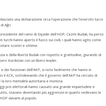
lasciato una dichiarazione circa l’operazione che l’esercito turco
di Ağrı.
o-presidente del ramo di Diyadin dell’HDP, Cezmi Budak, ha perso
ati turchi hanno aperto il fuoco sui civili, i quali hanno agito come
itare scontri e vittime.
a e della libertà Budak con rispetto e gratitudine, giurando di
bero Kurdistan con un libero leader.
n e dei funzionari dell’AKP, si nota facilmente che hanno in
o il KCK, sottolineando che il governo dell’AKP ha cercato di
 la loro mentalità autoritaria e monista.
aggi pre-elettorali hanno causato una grande inquietudine e
giunto, stavano diventando più aggressivi in quanto vedevano la
l’HDP davanti al popolo.