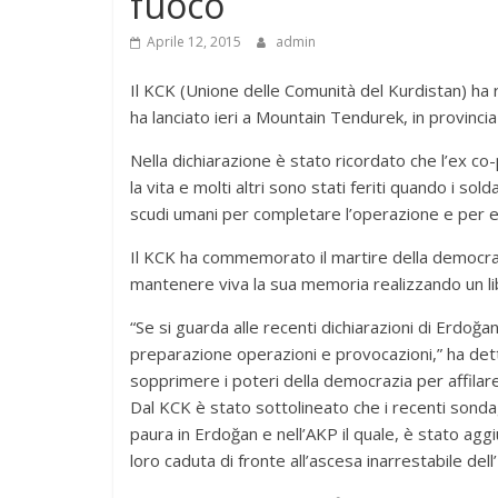
fuoco
Aprile 12, 2015
admin
Il KCK (Unione delle Comunità del Kurdistan) ha ri
ha lanciato ieri a Mountain Tendurek, in provincia 
Nella dichiarazione è stato ricordato che l’ex c
la vita e molti altri sono stati feriti quando i sold
scudi umani per completare l’operazione e per ev
Il KCK ha commemorato il martire della democrazi
mantenere viva la sua memoria realizzando un li
“Se si guarda alle recenti dichiarazioni di Erdoğa
preparazione operazioni e provocazioni,” ha dett
sopprimere i poteri della democrazia per affilare
Dal KCK è stato sottolineato che i recenti sond
paura in Erdoğan e nell’AKP il quale, è stato ag
loro caduta di fronte all’ascesa inarrestabile del