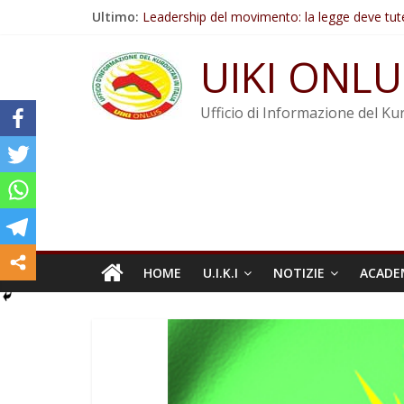
Salta
Ultimo:
Leadership del movimento: la legge deve tut
al
Commissione donne del KNK: Şengal è di nu
contenuto
Non tenere conto della situazione di Rêber A
UIKI ONLU
Il KNK chiede un’azione internazionale contro i
Abdullah Öcalan: Le legge negativa deve esse
Ufficio di Informazione del Kur
HOME
U.I.K.I
NOTIZIE
ACADE