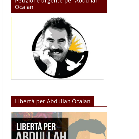
Petizione urgente per Abdullah
Ocalan
Libertà per Abdullah Öcalan