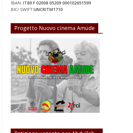
IBAN:
IT89 F 02008 05209 000102651599
BIC/ SWIFT:
UNCRITM1710
Progetto Nuovo cinema Amude