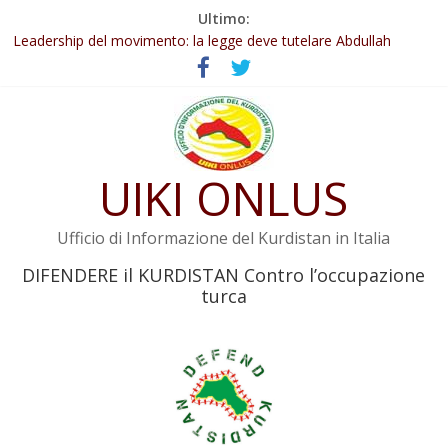
Salta
Ultimo:
Abdullah Öcalan: Le legge negativa deve essere trasformata in
al
legge positiva
contenuto
Leadership del movimento: la legge deve tutelare Abdullah
Öcalan e l’intero movimento
Commissione donne del KNK: Şengal è di nuovo sotto minaccia
Non tenere conto della situazione di Rêber Apo ostacolerebbe
l’attuazione della legge
Il KNK chiede un’azione internazionale contro i crimini di guerra
UIKI ONLUS
dell’Iran
Ufficio di Informazione del Kurdistan in Italia
DIFENDERE il KURDISTAN Contro l’occupazione
turca