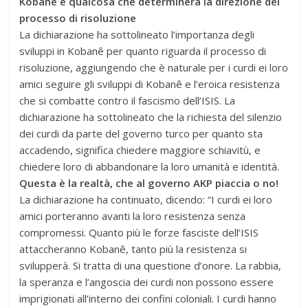
Kobanê è qualcosa che determinerà la direzione del
processo di risoluzione
La dichiarazione ha sottolineato l’importanza degli
sviluppi in Kobanê per quanto riguarda il processo di
risoluzione, aggiungendo che è naturale per i curdi ei loro
amici seguire gli sviluppi di Kobanê e l’eroica resistenza
che si combatte contro il fascismo dell’ISIS. La
dichiarazione ha sottolineato che la richiesta del silenzio
dei curdi da parte del governo turco per quanto sta
accadendo, significa chiedere maggiore schiavitù, e
chiedere loro di abbandonare la loro umanità e identità.
Questa è la realtà, che al governo AKP piaccia o no!
La dichiarazione ha continuato, dicendo: “I curdi ei loro
amici porteranno avanti la loro resistenza senza
compromessi. Quanto più le forze fasciste dell’ISIS
attaccheranno Kobanê, tanto più la resistenza si
svilupperà. Si tratta di una questione d’onore. La rabbia,
la speranza e l’angoscia dei curdi non possono essere
imprigionati all’interno dei confini coloniali. I curdi hanno