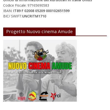
Codice Fiscale: 97165690583
IBAN:
IT89 F 02008 05209 000102651599
BIC/ SWIFT:
UNCRITM1710
Progetto Nuovo cinema Amude