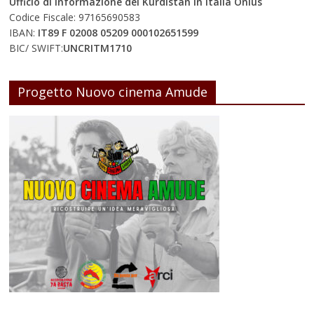
Ufficio di Informazione del Kurdistan In Italia Onlus
Codice Fiscale: 97165690583
IBAN:
IT89 F 02008 05209 000102651599
BIC/ SWIFT:
UNCRITM1710
Progetto Nuovo cinema Amude