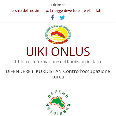
Salta
Ultimo:
Abdullah Öcalan: Le legge negativa deve essere trasformata in
al
legge positiva
contenuto
Leadership del movimento: la legge deve tutelare Abdullah
Öcalan e l’intero movimento
Commissione donne del KNK: Şengal è di nuovo sotto minaccia
Non tenere conto della situazione di Rêber Apo ostacolerebbe
l’attuazione della legge
UIKI ONLUS
Il KNK chiede un’azione internazionale contro i crimini di guerra
dell’Iran
Ufficio di Informazione del Kurdistan in Italia
DIFENDERE il KURDISTAN Contro l’occupazione
turca