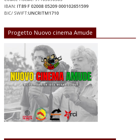
IBAN:
IT89 F 02008 05209 000102651599
BIC/ SWIFT:
UNCRITM1710
Progetto Nuovo cinema Amude