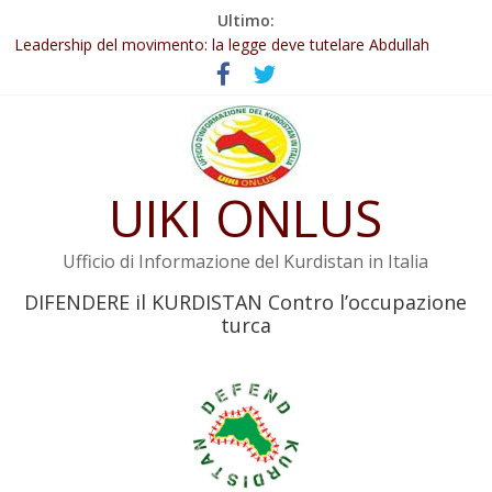
Salta
Ultimo:
al
Abdullah Öcalan: Le legge negativa deve essere trasformata in
contenuto
legge positiva
Leadership del movimento: la legge deve tutelare Abdullah
Öcalan e l’intero movimento
Commissione donne del KNK: Şengal è di nuovo sotto minaccia
Non tenere conto della situazione di Rêber Apo ostacolerebbe
l’attuazione della legge
UIKI ONLUS
Il KNK chiede un’azione internazionale contro i crimini di guerra
dell’Iran
Ufficio di Informazione del Kurdistan in Italia
DIFENDERE il KURDISTAN Contro l’occupazione
turca