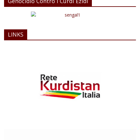
Genocidio Contro i Curdi Ezidi
LINKS