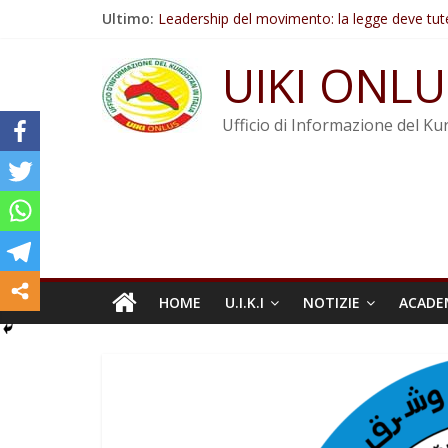
Salta
Ultimo:
Leadership del movimento: la legge deve tut
al
Commissione donne del KNK: Şengal è di nu
contenuto
Non tenere conto della situazione di Rêber A
UIKI ONLU
Il KNK chiede un’azione internazionale contro i
Abdullah Öcalan: Le legge negativa deve esse
Ufficio di Informazione del Kur
HOME
U.I.K.I
NOTIZIE
ACADE