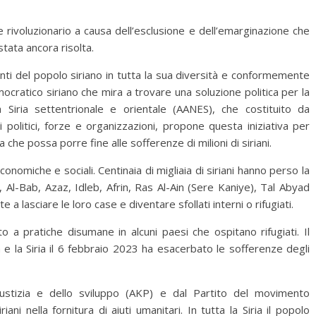
rivoluzionario a causa dell’esclusione e dell’emarginazione che
stata ancora risolta.
onti del popolo siriano in tutta la sua diversità e conformemente
democratico siriano che mira a trovare una soluzione politica per la
la Siria settentrionale e orientale (AANES), che costituito da
i politici, forze e organizzazioni, propone questa iniziativa per
che possa porre fine alle sofferenze di milioni di siriani.
economiche e sociali. Centinaia di migliaia di siriani hanno perso la
, Al-Bab, Azaz, Idleb, Afrin, Ras Al-Ain (Sere Kaniye), Tal Abyad
 a lasciare le loro case e diventare sfollati interni o rifugiati.
 a pratiche disumane in alcuni paesi che ospitano rifugiati. Il
e la Siria il 6 febbraio 2023 ha esacerbato le sofferenze degli
iustizia e dello sviluppo (AKP) e dal Partito del movimento
iani nella fornitura di aiuti umanitari. In tutta la Siria il popolo