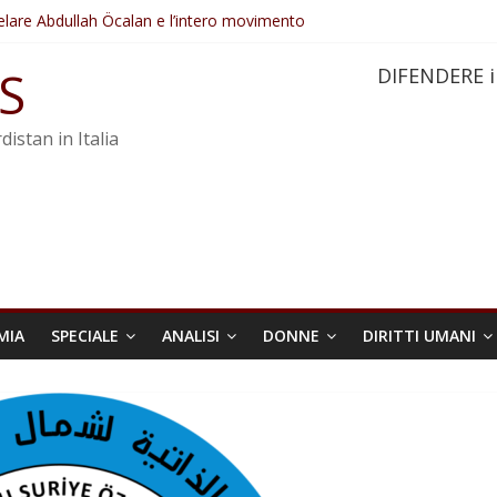
elare Abdullah Öcalan e l’intero movimento
ovo sotto minaccia
po ostacolerebbe l’attuazione della legge
S
DIFENDERE i
 crimini di guerra dell’Iran
re trasformata in legge positiva
distan in Italia
MIA
SPECIALE
ANALISI
DONNE
DIRITTI UMANI