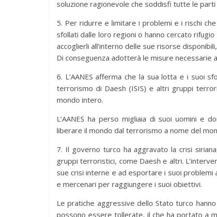
soluzione ragionevole che soddisfi tutte le parti e
5. Per ridurre e limitare i problemi e i rischi ch
sfollati dalle loro regioni o hanno cercato rifugio 
accoglierli all’interno delle sue risorse disponibili,
Di conseguenza adotterà le misure necessarie al
6. L’AANES afferma che la sua lotta e i suoi sfo
terrorismo di Daesh (ISIS) e altri gruppi terrori
mondo intero.
L’AANES ha perso migliaia di suoi uomini e do
liberare il mondo dal terrorismo a nome del mon
7. Il governo turco ha aggravato la crisi sirian
gruppi terroristici, come Daesh e altri. L’interve
sue crisi interne e ad esportare i suoi problemi ai
e mercenari per raggiungere i suoi obiettivi.
Le pratiche aggressive dello Stato turco hanno 
possono essere tollerate, il che ha portato a 