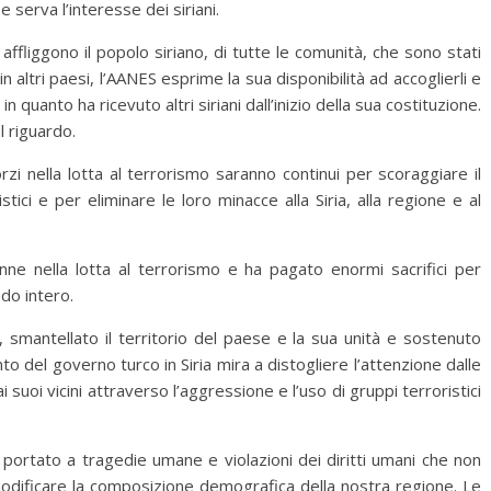
 serva l’interesse dei siriani.
e affliggono il popolo siriano, di tutte le comunità, che sono stati
in altri paesi, l’AANES esprime la sua disponibilità ad accoglierli e
 in quanto ha ricevuto altri siriani dall’inizio della sua costituzione.
 riguardo.
rzi nella lotta al terrorismo saranno continui per scoraggiare il
stici e per eliminare le loro minacce alla Siria, alla regione e al
nne nella lotta al terrorismo e ha pagato enormi sacrifici per
do intero.
a, smantellato il territorio del paese e la sua unità e sostenuto
nto del governo turco in Siria mira a distogliere l’attenzione dalle
 suoi vicini attraverso l’aggressione e l’uso di gruppi terroristici
portato a tragedie umane e violazioni dei diritti umani che non
modificare la composizione demografica della nostra regione. Le