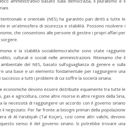
tico amministrativo basato sulla democrazia, il pluralismo e il
riani.
ttentrionale e orientale (NES) ha garantito pari diritti a tutte le
 in un’atmosfera di sicurezza e stabilità. Possono risolvere i
nome, che consentono alle persone di gestire i propri affari per
 sorgere.
monia e la stabilità socialdemocratiche sono state raggiunte
litici, culturali e sociali nelle amministrazioni. Riteniamo che il
ambientale del NES, basato sull’uguaglianza di genere e sulla
ituire una base e un elemento fondamentale per raggiungere una
i successo a tutti i problemi di cui soffre la società siriana.
orse economiche devono essere distribuite equamente tra tutte le
 gas e agricoltura, come altre risorse in altre regioni della Siria,
ea la necessità di raggiungere un accordo con il governo siriano
e il negoziato. Per far fronte ai bisogni primari della popolazione
ntiera di Al-Yarubiyah (Tal Koçer), così come altri valichi, devono
in questo senso è del governo siriano. Si potrebbe trovare una