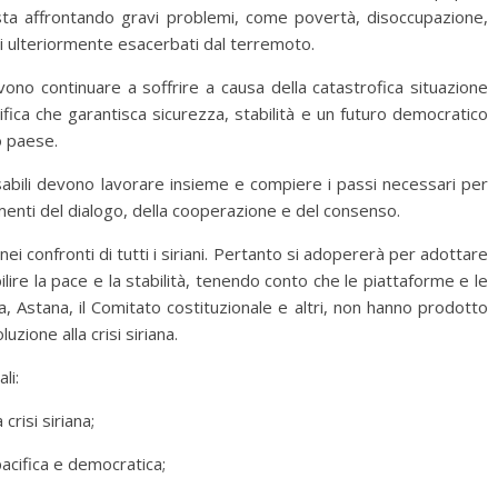
 e sta affrontando gravi problemi, come povertà, disoccupazione,
ti ulteriormente esacerbati dal terremoto.
ono continuare a soffrire a causa della catastrofica situazione
fica che garantisca sicurezza, stabilità e un futuro democratico
o paese.
sabili devono lavorare insieme e compiere i passi necessari per
enti del dialogo, della cooperazione e del consenso.
i confronti di tutti i siriani. Pertanto si adopererà per adottare
ilire la pace e la stabilità, tenendo conto che le piattaforme e le
ra, Astana, il Comitato costituzionale e altri, non hanno prodotto
luzione alla crisi siriana.
li:
crisi siriana;
acifica e democratica;