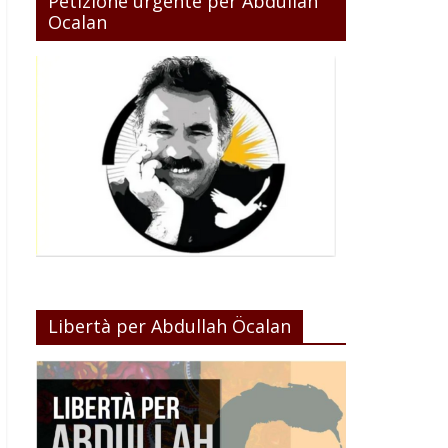
Petizione urgente per Abdullah
Ocalan
Libertà per Abdullah Öcalan