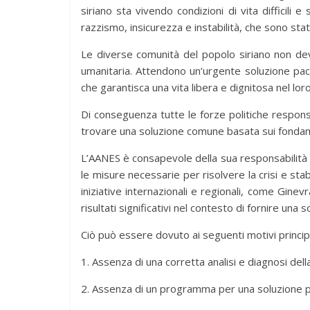
siriano sta vivendo condizioni di vita difficili
razzismo, insicurezza e instabilità, che sono sta
Le diverse comunità del popolo siriano non dev
umanitaria. Attendono un’urgente soluzione paci
che garantisca una vita libera e dignitosa nel lor
Di conseguenza tutte le forze politiche respon
trovare una soluzione comune basata sui fondam
L’AANES è consapevole della sua responsabilità ne
le misure necessarie per risolvere la crisi e stab
iniziative internazionali e regionali, come Ginev
risultati significativi nel contesto di fornire una so
Ciò può essere dovuto ai seguenti motivi principa
1. Assenza di una corretta analisi e diagnosi della 
2. Assenza di un programma per una soluzione p