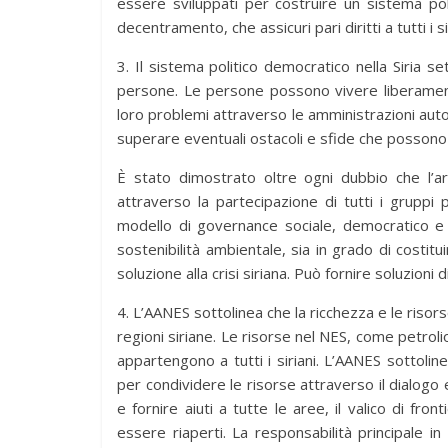
essere sviluppati per costruire un sistema poli
decentramento, che assicuri pari diritti a tutti i si
3. Il sistema politico democratico nella Siria se
persone. Le persone possono vivere liberamente
loro problemi attraverso le amministrazioni auto
superare eventuali ostacoli e sfide che possono
È stato dimostrato oltre ogni dubbio che l’ar
attraverso la partecipazione di tutti i gruppi po
modello di governance sociale, democratico e 
sostenibilità ambientale, sia in grado di cost
soluzione alla crisi siriana. Può fornire soluzioni d
4. L’AANES sottolinea che la ricchezza e le ris
regioni siriane. Le risorse nel NES, come petrolio,
appartengono a tutti i siriani. L’AANES sottolin
per condividere le risorse attraverso il dialogo 
e fornire aiuti a tutte le aree, il valico di fro
essere riaperti. La responsabilità principale 