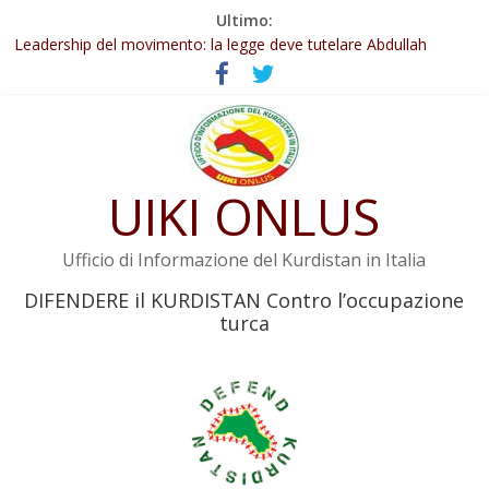
Salta
Ultimo:
Abdullah Öcalan: Le legge negativa deve essere trasformata in
al
legge positiva
contenuto
Leadership del movimento: la legge deve tutelare Abdullah
Öcalan e l’intero movimento
Commissione donne del KNK: Şengal è di nuovo sotto minaccia
Non tenere conto della situazione di Rêber Apo ostacolerebbe
l’attuazione della legge
UIKI ONLUS
Il KNK chiede un’azione internazionale contro i crimini di guerra
dell’Iran
Ufficio di Informazione del Kurdistan in Italia
DIFENDERE il KURDISTAN Contro l’occupazione
turca