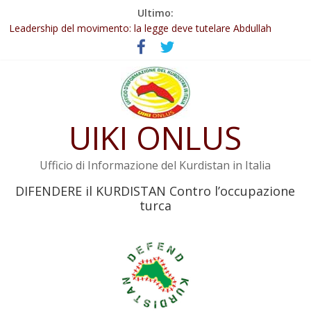
Salta
Ultimo:
Abdullah Öcalan: Le legge negativa deve essere trasformata in
al
legge positiva
contenuto
Leadership del movimento: la legge deve tutelare Abdullah
Öcalan e l’intero movimento
Commissione donne del KNK: Şengal è di nuovo sotto minaccia
Non tenere conto della situazione di Rêber Apo ostacolerebbe
l’attuazione della legge
UIKI ONLUS
Il KNK chiede un’azione internazionale contro i crimini di guerra
dell’Iran
Ufficio di Informazione del Kurdistan in Italia
DIFENDERE il KURDISTAN Contro l’occupazione
turca