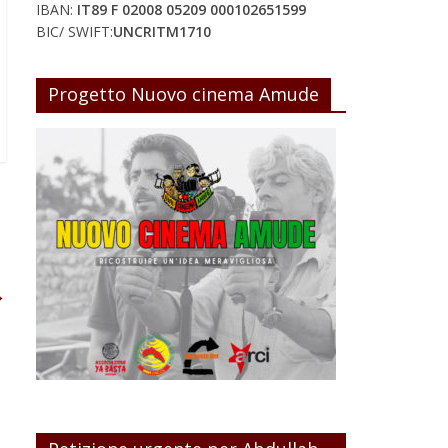
IBAN:
IT89 F 02008 05209 000102651599
BIC/ SWIFT:
UNCRITM1710
Progetto Nuovo cinema Amude
→