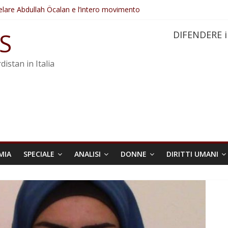
elare Abdullah Öcalan e l’intero movimento
ovo sotto minaccia
po ostacolerebbe l’attuazione della legge
S
DIFENDERE i
 crimini di guerra dell’Iran
re trasformata in legge positiva
distan in Italia
MIA
SPECIALE
ANALISI
DONNE
DIRITTI UMANI