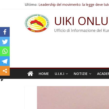
Salta
Ultimo:
Leadership del movimento: la legge deve tut
al
Commissione donne del KNK: Şengal è di nu
contenuto
Non tenere conto della situazione di Rêber A
UIKI ONLU
Il KNK chiede un’azione internazionale contro i
Abdullah Öcalan: Le legge negativa deve esse
Ufficio di Informazione del Kur
HOME
U.I.K.I
NOTIZIE
ACADE