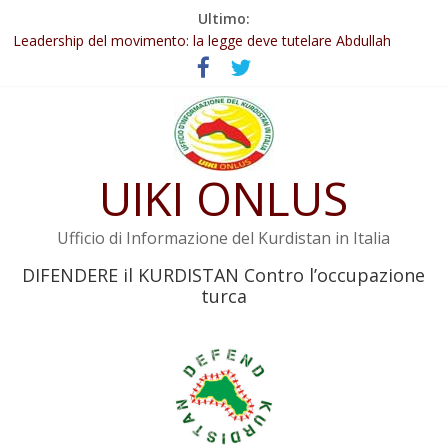
Salta
Ultimo:
Abdullah Öcalan: Le legge negativa deve essere trasformata in
al
legge positiva
contenuto
Leadership del movimento: la legge deve tutelare Abdullah
Öcalan e l’intero movimento
Commissione donne del KNK: Şengal è di nuovo sotto minaccia
Non tenere conto della situazione di Rêber Apo ostacolerebbe
l’attuazione della legge
UIKI ONLUS
Il KNK chiede un’azione internazionale contro i crimini di guerra
dell’Iran
Ufficio di Informazione del Kurdistan in Italia
DIFENDERE il KURDISTAN Contro l’occupazione
turca