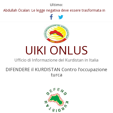
Salta
Ultimo:
al
Il KNK chiede un’azione internazionale contro i crimini di guerra
dell’Iran
contenuto
Abdullah Öcalan: Le legge negativa deve essere trasformata in
legge positiva
Inizia la seconda fase del processo
Commissione donne del KNK: Şengal è di nuovo sotto minaccia
Non tenere conto della situazione di Rêber Apo ostacolerebbe
UIKI ONLUS
l’attuazione della legge
Ufficio di Informazione del Kurdistan in Italia
DIFENDERE il KURDISTAN Contro l’occupazione
turca