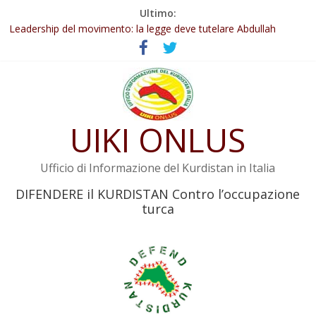
Salta
Ultimo:
Abdullah Öcalan: Le legge negativa deve essere trasformata in
al
legge positiva
contenuto
Leadership del movimento: la legge deve tutelare Abdullah
Öcalan e l’intero movimento
Commissione donne del KNK: Şengal è di nuovo sotto minaccia
Non tenere conto della situazione di Rêber Apo ostacolerebbe
l’attuazione della legge
UIKI ONLUS
Il KNK chiede un’azione internazionale contro i crimini di guerra
dell’Iran
Ufficio di Informazione del Kurdistan in Italia
DIFENDERE il KURDISTAN Contro l’occupazione
turca