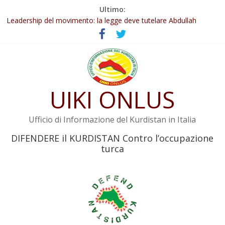
Salta
Ultimo:
Abdullah Öcalan: Le legge negativa deve essere trasformata in
al
legge positiva
contenuto
Leadership del movimento: la legge deve tutelare Abdullah
Öcalan e l’intero movimento
Commissione donne del KNK: Şengal è di nuovo sotto minaccia
Non tenere conto della situazione di Rêber Apo ostacolerebbe
l’attuazione della legge
UIKI ONLUS
Il KNK chiede un’azione internazionale contro i crimini di guerra
dell’Iran
Ufficio di Informazione del Kurdistan in Italia
DIFENDERE il KURDISTAN Contro l’occupazione
turca