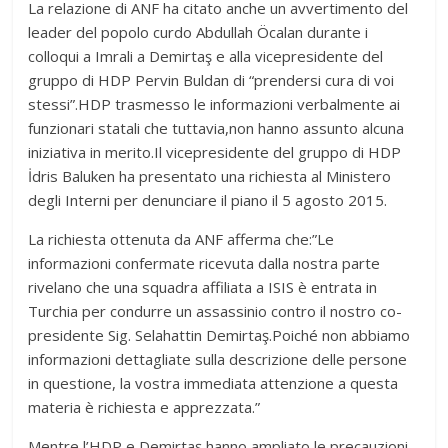
La relazione di ANF ha citato anche un avvertimento del
leader del popolo curdo Abdullah Öcalan durante i
colloqui a Imrali a Demirtaş e alla vicepresidente del
gruppo di HDP Pervin Buldan di “prendersi cura di voi
stessi”.HDP trasmesso le informazioni verbalmente ai
funzionari statali che tuttavia,non hanno assunto alcuna
iniziativa in merito.Il vicepresidente del gruppo di HDP
İdris Baluken ha presentato una richiesta al Ministero
degli Interni per denunciare il piano il 5 agosto 2015.
La richiesta ottenuta da ANF afferma che:”Le
informazioni confermate ricevuta dalla nostra parte
rivelano che una squadra affiliata a ISIS è entrata in
Turchia per condurre un assassinio contro il nostro co-
presidente Sig. Selahattin Demirtaş.Poiché non abbiamo
informazioni dettagliate sulla descrizione delle persone
in questione, la vostra immediata attenzione a questa
materia è richiesta e apprezzata.”
Mentre l’HDP e Demirtaş hanno ampliato le precauzioni