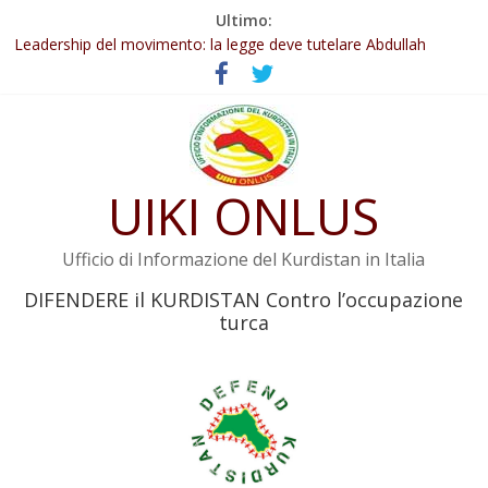
Salta
Ultimo:
Abdullah Öcalan: Le legge negativa deve essere trasformata in
al
legge positiva
contenuto
Leadership del movimento: la legge deve tutelare Abdullah
Öcalan e l’intero movimento
Commissione donne del KNK: Şengal è di nuovo sotto minaccia
Non tenere conto della situazione di Rêber Apo ostacolerebbe
l’attuazione della legge
UIKI ONLUS
Il KNK chiede un’azione internazionale contro i crimini di guerra
dell’Iran
Ufficio di Informazione del Kurdistan in Italia
DIFENDERE il KURDISTAN Contro l’occupazione
turca