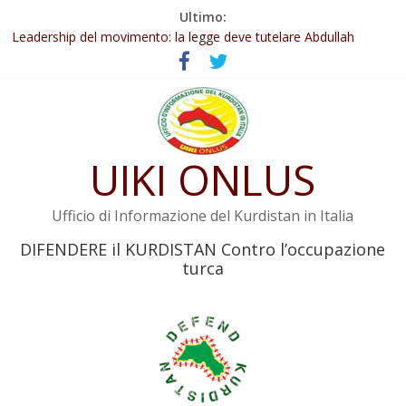
Salta
Ultimo:
Abdullah Öcalan: Le legge negativa deve essere trasformata in
al
legge positiva
contenuto
Leadership del movimento: la legge deve tutelare Abdullah
Öcalan e l’intero movimento
Commissione donne del KNK: Şengal è di nuovo sotto minaccia
Non tenere conto della situazione di Rêber Apo ostacolerebbe
l’attuazione della legge
UIKI ONLUS
Il KNK chiede un’azione internazionale contro i crimini di guerra
dell’Iran
Ufficio di Informazione del Kurdistan in Italia
DIFENDERE il KURDISTAN Contro l’occupazione
turca