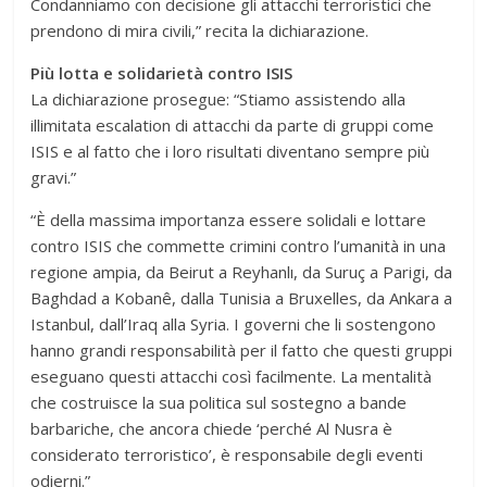
Condanniamo con decisione gli attacchi terroristici che
prendono di mira civili,” recita la dichiarazione.
Più lotta e solidarietà contro ISIS
La dichiarazione prosegue: “Stiamo assistendo alla
illimitata escalation di attacchi da parte di gruppi come
ISIS e al fatto che i loro risultati diventano sempre più
gravi.”
“È della massima importanza essere solidali e lottare
contro ISIS che commette crimini contro l’umanità in una
regione ampia, da Beirut a Reyhanlı, da Suruç a Parigi, da
Baghdad a Kobanê, dalla Tunisia a Bruxelles, da Ankara a
Istanbul, dall’Iraq alla Syria. I governi che li sostengono
hanno grandi responsabilità per il fatto che questi gruppi
eseguano questi attacchi così facilmente. La mentalità
che costruisce la sua politica sul sostegno a bande
barbariche, che ancora chiede ‘perché Al Nusra è
considerato terroristico’, è responsabile degli eventi
odierni.”