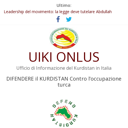
Salta
Ultimo:
Abdullah Öcalan: Le legge negativa deve essere trasformata in
al
legge positiva
contenuto
Leadership del movimento: la legge deve tutelare Abdullah
Öcalan e l’intero movimento
Commissione donne del KNK: Şengal è di nuovo sotto minaccia
Non tenere conto della situazione di Rêber Apo ostacolerebbe
l’attuazione della legge
UIKI ONLUS
Il KNK chiede un’azione internazionale contro i crimini di guerra
dell’Iran
Ufficio di Informazione del Kurdistan in Italia
DIFENDERE il KURDISTAN Contro l’occupazione
turca