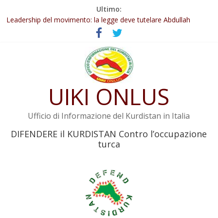
Salta
Ultimo:
Abdullah Öcalan: Le legge negativa deve essere trasformata in
al
legge positiva
contenuto
Leadership del movimento: la legge deve tutelare Abdullah
Öcalan e l’intero movimento
Commissione donne del KNK: Şengal è di nuovo sotto minaccia
Non tenere conto della situazione di Rêber Apo ostacolerebbe
l’attuazione della legge
UIKI ONLUS
Il KNK chiede un’azione internazionale contro i crimini di guerra
dell’Iran
Ufficio di Informazione del Kurdistan in Italia
DIFENDERE il KURDISTAN Contro l’occupazione
turca