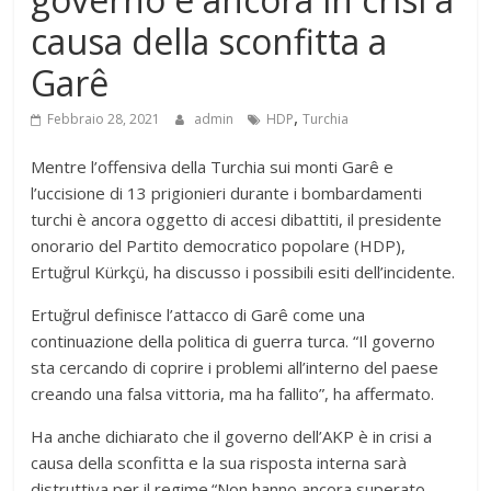
causa della sconfitta a
Garê
,
Febbraio 28, 2021
admin
HDP
Turchia
Mentre l’offensiva della Turchia sui monti Garê e
l’uccisione di 13 prigionieri durante i bombardamenti
turchi è ancora oggetto di accesi dibattiti, il presidente
onorario del Partito democratico popolare (HDP),
Ertuğrul Kürkçü, ha discusso i possibili esiti dell’incidente.
Ertuğrul definisce l’attacco di Garê come una
continuazione della politica di guerra turca. “Il governo
sta cercando di coprire i problemi all’interno del paese
creando una falsa vittoria, ma ha fallito”, ha affermato.
Ha anche dichiarato che il governo dell’AKP è in crisi a
causa della sconfitta e la sua risposta interna sarà
distruttiva per il regime.“Non hanno ancora superato