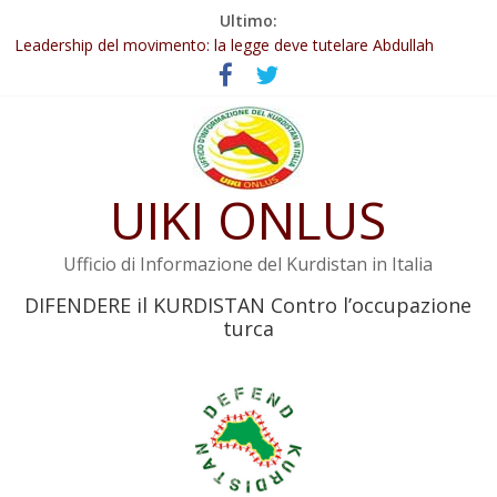
Salta
Ultimo:
Abdullah Öcalan: Le legge negativa deve essere trasformata in
al
legge positiva
contenuto
Leadership del movimento: la legge deve tutelare Abdullah
Öcalan e l’intero movimento
Commissione donne del KNK: Şengal è di nuovo sotto minaccia
Non tenere conto della situazione di Rêber Apo ostacolerebbe
l’attuazione della legge
UIKI ONLUS
Il KNK chiede un’azione internazionale contro i crimini di guerra
dell’Iran
Ufficio di Informazione del Kurdistan in Italia
DIFENDERE il KURDISTAN Contro l’occupazione
turca