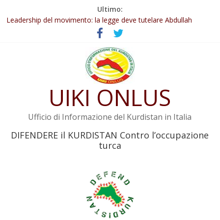
Salta
Ultimo:
Abdullah Öcalan: Le legge negativa deve essere trasformata in
al
legge positiva
contenuto
Leadership del movimento: la legge deve tutelare Abdullah
Öcalan e l’intero movimento
Commissione donne del KNK: Şengal è di nuovo sotto minaccia
Non tenere conto della situazione di Rêber Apo ostacolerebbe
l’attuazione della legge
UIKI ONLUS
Il KNK chiede un’azione internazionale contro i crimini di guerra
dell’Iran
Ufficio di Informazione del Kurdistan in Italia
DIFENDERE il KURDISTAN Contro l’occupazione
turca