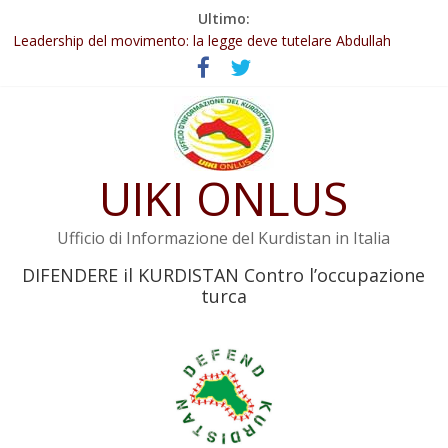
Salta
Ultimo:
Abdullah Öcalan: Le legge negativa deve essere trasformata in
al
legge positiva
contenuto
Leadership del movimento: la legge deve tutelare Abdullah
Öcalan e l’intero movimento
Commissione donne del KNK: Şengal è di nuovo sotto minaccia
Non tenere conto della situazione di Rêber Apo ostacolerebbe
l’attuazione della legge
UIKI ONLUS
Il KNK chiede un’azione internazionale contro i crimini di guerra
dell’Iran
Ufficio di Informazione del Kurdistan in Italia
DIFENDERE il KURDISTAN Contro l’occupazione
turca