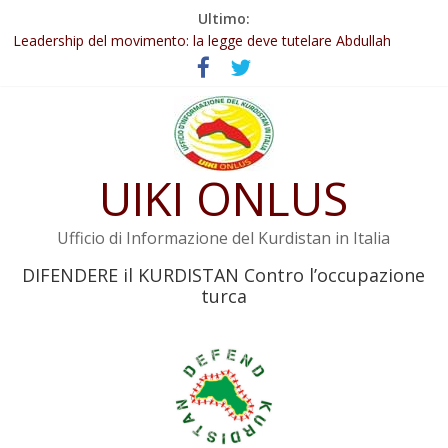
Salta
Ultimo:
Abdullah Öcalan: Le legge negativa deve essere trasformata in
al
legge positiva
contenuto
Leadership del movimento: la legge deve tutelare Abdullah
Öcalan e l’intero movimento
Commissione donne del KNK: Şengal è di nuovo sotto minaccia
Non tenere conto della situazione di Rêber Apo ostacolerebbe
l’attuazione della legge
Il KNK chiede un’azione internazionale contro i crimini di guerra
UIKI ONLUS
dell’Iran
Ufficio di Informazione del Kurdistan in Italia
DIFENDERE il KURDISTAN Contro l’occupazione
turca