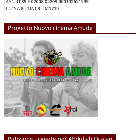
IBAN:
IT89 F 02008 05209 000102651599
BIC/ SWIFT:
UNCRITM1710
Progetto Nuovo cinema Amude
Petizione urgente per Abdullah Ocalan