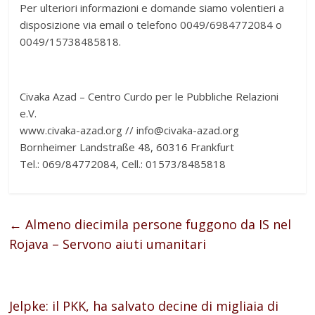
Per ulteriori informazioni e domande siamo volentieri a
disposizione via email o telefono 0049/6984772084 o
0049/15738485818.
Civaka Azad – Centro Curdo per le Pubbliche Relazioni
e.V.
www.civaka-azad.org // info@civaka-azad.org
Bornheimer Landstraße 48, 60316 Frankfurt
Tel.: 069/84772084, Cell.: 01573/8485818
←
Almeno diecimila persone fuggono da IS nel
Rojava – Servono aiuti umanitari
Jelpke: il PKK, ha salvato decine di migliaia di