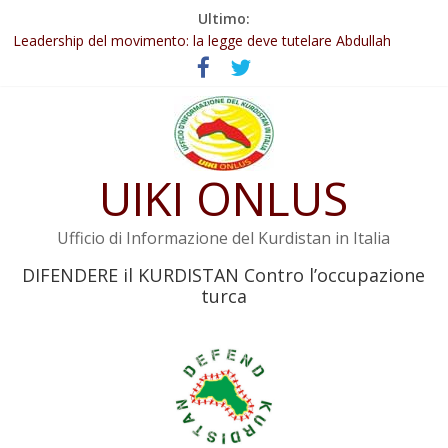
Salta
Ultimo:
al
Abdullah Öcalan: Le legge negativa deve essere trasformata in
contenuto
legge positiva
Leadership del movimento: la legge deve tutelare Abdullah
Öcalan e l’intero movimento
Commissione donne del KNK: Şengal è di nuovo sotto minaccia
Non tenere conto della situazione di Rêber Apo ostacolerebbe
l’attuazione della legge
UIKI ONLUS
Il KNK chiede un’azione internazionale contro i crimini di guerra
dell’Iran
Ufficio di Informazione del Kurdistan in Italia
DIFENDERE il KURDISTAN Contro l’occupazione
turca