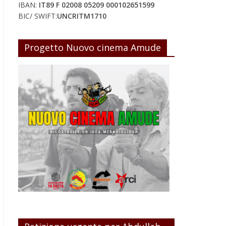
IBAN:
IT89 F 02008 05209 000102651599
BIC/ SWIFT:
UNCRITM1710
Progetto Nuovo cinema Amude