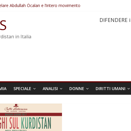
elare Abdullah Öcalan e l’intero movimento
ovo sotto minaccia
po ostacolerebbe l’attuazione della legge
S
DIFENDERE i
 crimini di guerra dell’Iran
re trasformata in legge positiva
distan in Italia
MIA
SPECIALE
ANALISI
DONNE
DIRITTI UMANI