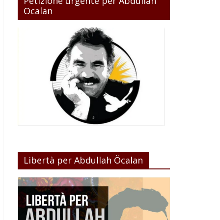
Petizione urgente per Abdullah
Ocalan
Libertà per Abdullah Öcalan