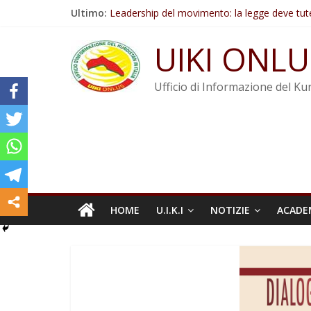
Salta
Ultimo:
Leadership del movimento: la legge deve tut
al
Commissione donne del KNK: Şengal è di nu
contenuto
Non tenere conto della situazione di Rêber A
UIKI ONLU
Il KNK chiede un’azione internazionale contro i
Abdullah Öcalan: Le legge negativa deve esse
Ufficio di Informazione del Kur
HOME
U.I.K.I
NOTIZIE
ACADE