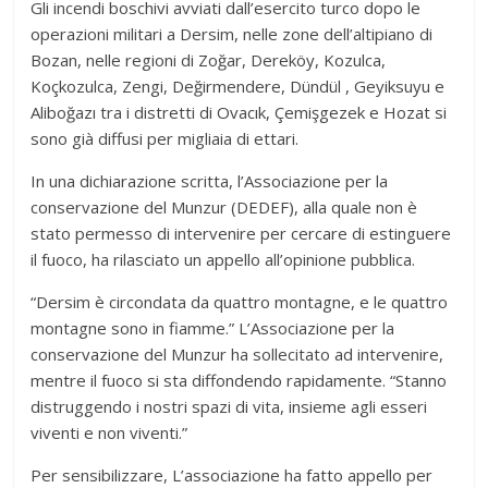
Gli incendi boschivi avviati dall’esercito turco dopo le
operazioni militari a Dersim, nelle zone dell’altipiano di
Bozan, nelle regioni di Zoğar, Dereköy, Kozulca,
Koçkozulca, Zengi, Değirmendere, Dündül , Geyiksuyu e
Aliboğazı tra i distretti di Ovacık, Çemişgezek e Hozat si
sono già diffusi per migliaia di ettari.
In una dichiarazione scritta, l’Associazione per la
conservazione del Munzur (DEDEF), alla quale non è
stato permesso di intervenire per cercare di estinguere
il fuoco, ha rilasciato un appello all’opinione pubblica.
“Dersim è circondata da quattro montagne, e le quattro
montagne sono in fiamme.” L’Associazione per la
conservazione del Munzur ha sollecitato ad intervenire,
mentre il fuoco si sta diffondendo rapidamente. “Stanno
distruggendo i nostri spazi di vita, insieme agli esseri
viventi e non viventi.”
Per sensibilizzare, L’associazione ha fatto appello per