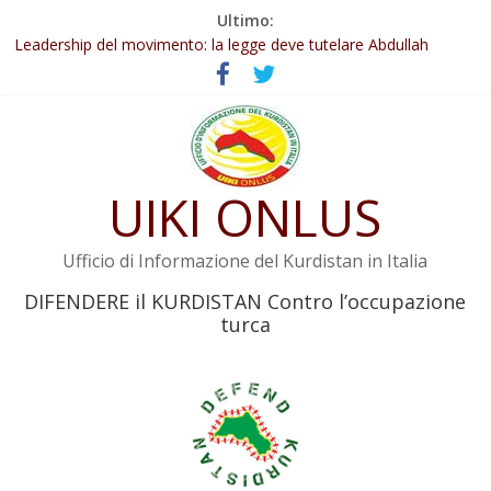
Salta
Ultimo:
Abdullah Öcalan: Le legge negativa deve essere trasformata in
al
legge positiva
contenuto
Leadership del movimento: la legge deve tutelare Abdullah
Öcalan e l’intero movimento
Commissione donne del KNK: Şengal è di nuovo sotto minaccia
Non tenere conto della situazione di Rêber Apo ostacolerebbe
l’attuazione della legge
UIKI ONLUS
Il KNK chiede un’azione internazionale contro i crimini di guerra
dell’Iran
Ufficio di Informazione del Kurdistan in Italia
DIFENDERE il KURDISTAN Contro l’occupazione
turca