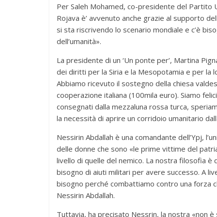
Per Saleh Mohamed, co-presidente del Partito U
Rojava è’ avvenuto anche grazie al supporto della
si sta riscrivendo lo scenario mondiale e c’è bi
dell’umanità».
La presidente di un ‘Un ponte per’, Martina Pign
dei diritti per la Siria e la Mesopotamia e per la 
Abbiamo ricevuto il sostegno della chiesa valdes
cooperazione italiana (100mila euro). Siamo felici
consegnati dalla mezzaluna rossa turca, speriamo
la necessità di aprire un corridoio umanitario da
Nessirin Abdallah è una comandante dell’Ypj, l’uni
delle donne che sono «le prime vittime del patri
livello di quelle del nemico. La nostra filosofia
bisogno di aiuti militari per avere successo. A l
bisogno perché combattiamo contro una forza che 
Nessirin Abdallah.
Tuttavia, ha precisato Nessrin, la nostra «non è s