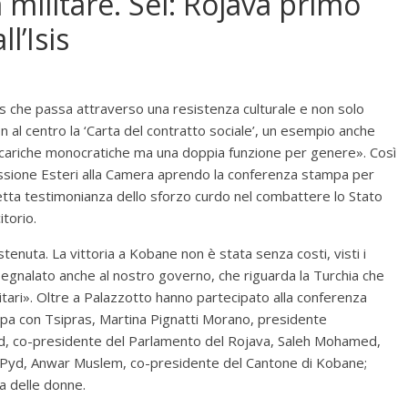
 militare. Sel: Rojava primo
l’Isis
sis che passa attraverso una resistenza culturale e non solo
 al centro la ‘Carta del contratto sociale’, un esempio anche
o cariche monocratiche ma una doppia funzione per genere». Così
ssione Esteri alla Camera aprendo la conferenza stampa per
iretta testimonianza dello sforzo curdo nel combattere lo Stato
torio.
enuta. La vittoria a Kobane non è stata senza costi, visti i
 segnalato anche al nostro governo, che riguarda la Turchia che
umanitari». Oltre a Palazzotto hanno partecipato alla conferenza
pa con Tsipras, Martina Pignatti Morano, presidente
, co-presidente del Parlamento del Rojava, Saleh Mohamed,
– Pyd, Anwar Muslem, co-presidente del Cantone di Kobane;
a delle donne.