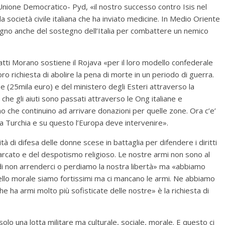
nione Democratico- Pyd, «il nostro successo contro Isis nel
 società civile italiana che ha inviato medicine. In Medio Oriente
sogno anche del sostegno dell’Italia per combattere un nemico
atti Morano sostiene il Rojava «per il loro modello confederale
loro richiesta di abolire la pena di morte in un periodo di guerra.
e (25mila euro) e del ministero degli Esteri attraverso la
 che gli aiuti sono passati attraverso le Ong italiane e
 che continuino ad arrivare donazioni per quelle zone. Ora c’e’
lla Turchia e su questo l’Europa deve intervenire».
tà di difesa delle donne scese in battaglia per difendere i diritti
arcato e del despotismo religioso. Le nostre armi non sono al
 è di non arrenderci o perdiamo la nostra libertà» ma «abbiamo
ivello morale siamo fortissimi ma ci mancano le armi. Ne abbiamo
ha armi molto più sofisticate delle nostre» è la richiesta di
olo una lotta militare ma culturale, sociale, morale. E questo ci