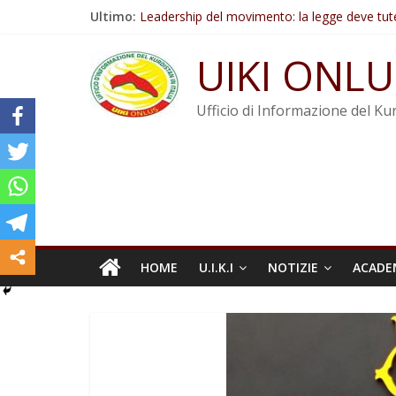
Salta
Ultimo:
Leadership del movimento: la legge deve tut
al
Commissione donne del KNK: Şengal è di nu
contenuto
Non tenere conto della situazione di Rêber A
UIKI ONLU
Il KNK chiede un’azione internazionale contro i
Abdullah Öcalan: Le legge negativa deve esse
Ufficio di Informazione del Kur
HOME
U.I.K.I
NOTIZIE
ACADE