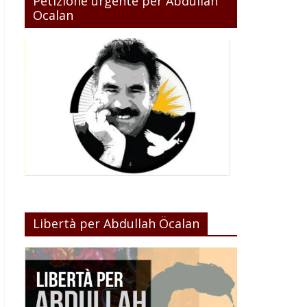
Petizione urgente per Abdullah
Ocalan
Libertà per Abdullah Öcalan