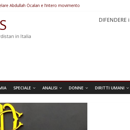
elare Abdullah Öcalan e l’intero movimento
ovo sotto minaccia
po ostacolerebbe l’attuazione della legge
S
DIFENDERE i
 crimini di guerra dell’Iran
re trasformata in legge positiva
distan in Italia
MIA
SPECIALE
ANALISI
DONNE
DIRITTI UMANI