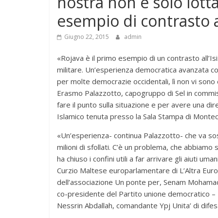
nostra non è solo lotta
esempio di contrasto al
Giugno 22, 2015
admin
«Rojava è il primo esempio di un contrasto all’I
militare. Un’esperienza democratica avanzata con
per molte democrazie occidentali, lì non vi son
Erasmo Palazzotto, capogruppo di Sel in commi
fare il punto sulla situazione e per avere una d
Islamico tenuta presso la Sala Stampa di Monteci
«Un’esperienza- continua Palazzotto- che va sost
milioni di sfollati. C’è un problema, che abbiamo
ha chiuso i confini utili a far arrivare gli aiuti 
Curzio Maltese europarlamentare di L’Altra Euro
dell’associazione Un ponte per, Senam Mohamad
co-presidente del Partito unione democratico 
Nessrin Abdallah, comandante Ypj Unita’ di difes