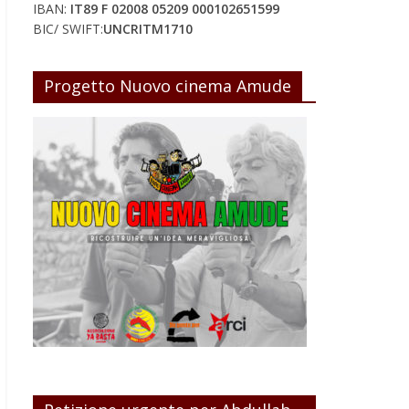
IBAN:
IT89 F 02008 05209 000102651599
BIC/ SWIFT:
UNCRITM1710
Progetto Nuovo cinema Amude