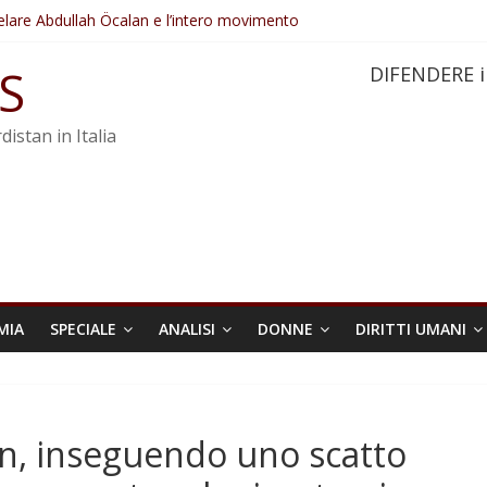
elare Abdullah Öcalan e l’intero movimento
ovo sotto minaccia
po ostacolerebbe l’attuazione della legge
S
DIFENDERE i
 crimini di guerra dell’Iran
re trasformata in legge positiva
distan in Italia
MIA
SPECIALE
ANALISI
DONNE
DIRITTI UMANI
an, inseguendo uno scatto