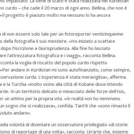
 Impastato. La serie di scatti è stata realizzata nel Kurdistan
o curdo – che cade il 20 marzo di ogni anno. Bellina, che non è
 «Il progetto è piaciuto molto ma nessuno lo ha ancora
a di non essere solo tale per un fotoreporter venticinquenne
o della fotografia il suo mestiere. «Ho iniziato a scattare
po l’iscrizione a Giurisprudenza. Alla fine ho lasciato
are l’attrezzatura fotografica e i viaggi», racconta Bellina.
conta la voglia di riscatto del popolo curdo rispetto
e. «Per andare in Kurdistan mi sono autofinanziato, come sempre,
osservazione curda. L’esperienza è stata meraviglisa», afferma
iria e la Turchia «molto vicino alla città di Kobane dove intendo
rde. In un territorio delicato e minacciato delle forze dell’Isis,
r un attimo per la propria vita. «In realtà non ho nemmeno
n sogno che si realizzava», confida. Tant’è che «sono rimasto lì
voluto andare».
nella volontà di diventare un osservatore privilegiato «di storie
lismo di reportage di una volta», racconta. Un’arte che, insieme