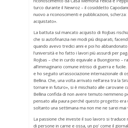
riconoscimento da Casa Memoria Felicia e Peppino
turco durante il Newroz – il cosiddetto Capodann
nuovo a riconoscimenti e pubblicazioni, scherza:
acquistato».
La battuta sul mancato acquisto di Rojbas rischi
che si autofinanzia nei modi più disparati, facend
quando avevo tredici anni e poi ho abbandonato do
l’università e ho fatto i lavori più assurdi per pag
Rojbas – che in curdo equivale a Buongiorno – rac
all’immaginario comune intriso di guerra e fucil
e ho seguito un’associazione internazionale di 
Bellina. Che, una volta arrivato nell’area tra la S
tornare in futuro», si è mischiato alle carovane cu
Bellina confida di non avere temuto nemmeno pe
pensato alla paura perché questo progetto era u
soltanto una settimana ma non me ne sarei mai 
La passione che investe il suo lavoro si traduce 
di persone in carne e ossa, un po’ come il giorna