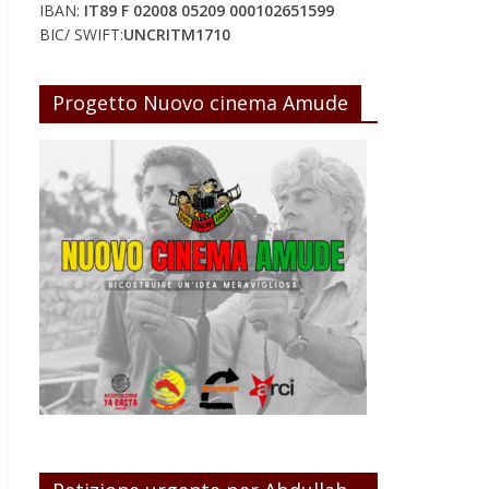
IBAN:
IT89 F 02008 05209 000102651599
BIC/ SWIFT:
UNCRITM1710
Progetto Nuovo cinema Amude