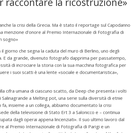
 raccontare la ricostruzione»
 anche la crisi della Grecia. Ma è stato il reportage sul Capodanno
na menzione d’onore al Premio Internazionale di Fotografia di
un sogno»
 il giorno che segna la caduta del muro di Berlino, uno degli
ea. E da grande, divenuto fotografo dapprima per passatempo,
essità di incrociare la storia con la sua macchina fotografica per
guere i suoi scatti è una lente «sociale e documentaristica»,
lla cifra umana di ciascuno scatto, da Deep che presenta i volti
di Salinagrande a Melting pot, una serie sulla diversità di etnie
 fa, insieme a un collega, abbiamo documentato la crisi
ede della televisione di Stato Ert 3 a Salonicco e – continua
cupata dagli operai appena lincenziati». Il suo ultimo lavoro dal
e al Premio Internazionale di Fotografia di Parigi e un