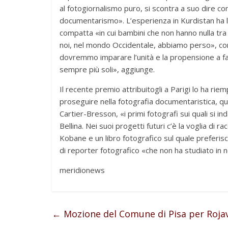
al fotogiornalismo puro, si scontra a suo dire con 
documentarismo». L’esperienza in Kurdistan ha las
compatta «in cui bambini che non hanno nulla tra 
noi, nel mondo Occidentale, abbiamo perso», co
dovremmo imparare l’unità e la propensione a far
sempre più soli», aggiunge.
Il recente premio attribuitogli a Parigi lo ha riemp
proseguire nella fotografia documentaristica, que
Cartier-Bresson, «i primi fotografi sui quali si i
Bellina. Nei suoi progetti futuri c’è la voglia di ra
Kobane e un libro fotografico sul quale preferis
di reporter fotografico «che non ha studiato in
meridionews
←
Mozione del Comune di Pisa per Roja