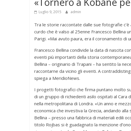
«Tornerò a Kobane per
Luglio 9, 2015
admin
Tra le storie raccontate dalle sue fotografie c’è
curdo che è valso al 25enne Francesco Bellina u
Parigi. «Mai avuto paura, era il coronamento di 
Francesco Bellina condivide la data di nascita con
eventi più importanti della storia contemporan
Bellina – originario di Trapani – ha sentito la nec
raccontarne da vicino gli eventi. A contraddistin
spiega a MeridioNews.
I progetti fotografici che firma puntano molto su
di un gruppo di richiedenti asilo ospitati al Cara 
nella metropolitana di Londra. «Un anno e mezzo
economica che investiva la Grecia, andando alla s
Bellina – presso una fabbrica di materiali edili oc
titolo Rojbas si è guadagnato la menzione d’onor