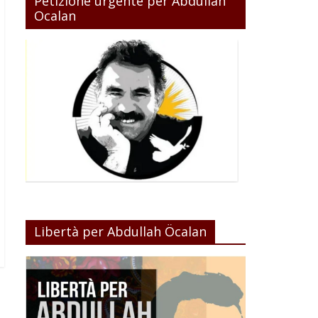
Petizione urgente per Abdullah
Ocalan
Libertà per Abdullah Öcalan