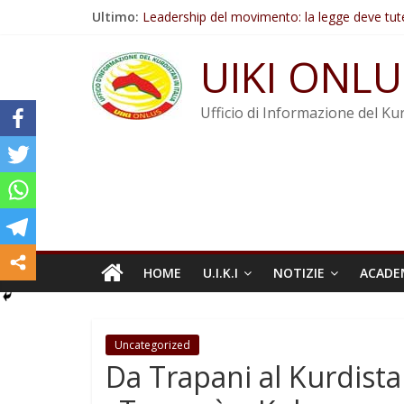
Salta
Ultimo:
Leadership del movimento: la legge deve tut
al
Commissione donne del KNK: Şengal è di nu
contenuto
Non tenere conto della situazione di Rêber A
UIKI ONLU
Il KNK chiede un’azione internazionale contro i
Abdullah Öcalan: Le legge negativa deve esse
Ufficio di Informazione del Kur
HOME
U.I.K.I
NOTIZIE
ACADE
Uncategorized
Da Trapani al Kurdist