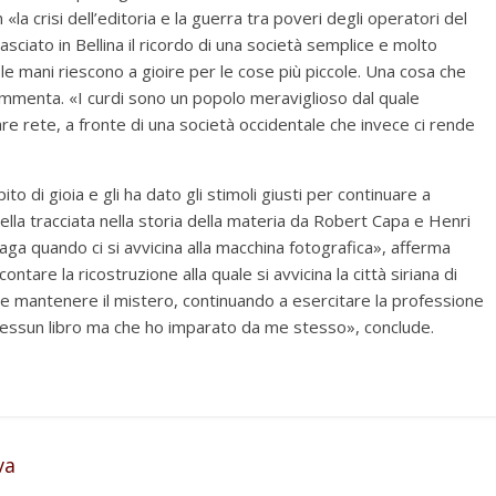
«la crisi dell’editoria e la guerra tra poveri degli operatori del
ciato in Bellina il ricordo di una società semplice e molto
le mani riescono a gioire per le cose più piccole. Una cosa che
mmenta. «I curdi sono un popolo meraviglioso dal quale
e rete, a fronte di una società occidentale che invece ci rende
ito di gioia e gli ha dato gli stimoli giusti per continuare a
lla tracciata nella storia della materia da Robert Capa e Henri
ndaga quando ci si avvicina alla macchina fotografica», afferma
ccontare la ricostruzione alla quale si avvicina la città siriana di
ce mantenere il mistero, continuando a esercitare la professione
 nessun libro ma che ho imparato da me stesso», conclude.
va