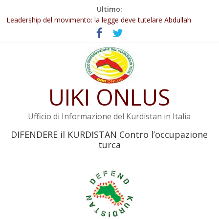
Salta
Ultimo:
Abdullah Öcalan: Le legge negativa deve essere trasformata in
al
legge positiva
contenuto
Leadership del movimento: la legge deve tutelare Abdullah
Öcalan e l’intero movimento
Commissione donne del KNK: Şengal è di nuovo sotto minaccia
Non tenere conto della situazione di Rêber Apo ostacolerebbe
l’attuazione della legge
UIKI ONLUS
Il KNK chiede un’azione internazionale contro i crimini di guerra
dell’Iran
Ufficio di Informazione del Kurdistan in Italia
DIFENDERE il KURDISTAN Contro l’occupazione
turca