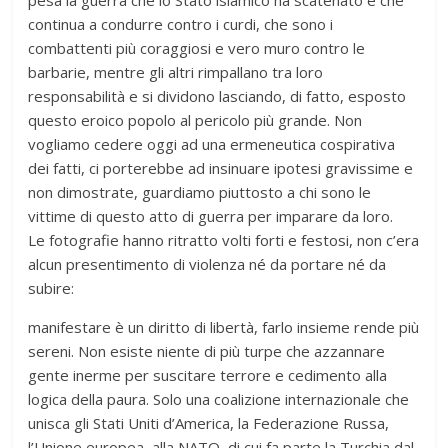
pesa la guerra che lo Stato islamico ha scatenato e che
continua a condurre contro i curdi, che sono i
combattenti più coraggiosi e vero muro contro le
barbarie, mentre gli altri rimpallano tra loro
responsabilità e si dividono lasciando, di fatto, esposto
questo eroico popolo al pericolo più grande. Non
vogliamo cedere oggi ad una ermeneutica cospirativa
dei fatti, ci porterebbe ad insinuare ipotesi gravissime e
non dimostrate, guardiamo piuttosto a chi sono le
vittime di questo atto di guerra per imparare da loro.
Le fotografie hanno ritratto volti forti e festosi, non c’era
alcun presentimento di violenza né da portare né da
subire:
manifestare è un diritto di libertà, farlo insieme rende più
sereni. Non esiste niente di più turpe che azzannare
gente inerme per suscitare terrore e cedimento alla
logica della paura. Solo una coalizione internazionale che
unisca gli Stati Uniti d’America, la Federazione Russa,
l’Unione europea, alla NATO, di cui fa parte la Turchia dal