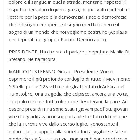
dolore e il sangue in quella strada, meritano rispetto, il
rispetto dei valori di quei ragazzi, di quei volti contenti di
lottare per la pace e la democrazia. Pace e democrazia
che è il sogno europeo, è il sogno mediterraneo e il
sogno di un mondo che noi vogliamo costruire (Applausi
dei deputati del gruppo Partito Democratico).
PRESIDENTE. Ha chiesto di parlare il deputato Manlio Di
Stefano. Ne ha facoltà.
MANLIO DI STEFANO. Grazie, Presidente. Vorrei
esprimere il più profondo cordoglio di tutto il MoVimento
5 Stelle per le 128 vittime degli attentati di Ankara del
10 ottobre. Una tragedia che colpisce, ancora una volta,
il popolo curdo e tutti coloro che desiderano la pace. Ad
essere presi di mira sono stati i giovani pacifisti, giovani
vite che giudicavano insopportabile lo stato di tensione
che la Turchia vive dallo scorso luglio. Nonostante il
dolore, faccio appello alla società turca: vigilate e fate in
modo che sia fatta giustizia. Non si può non ricordare in