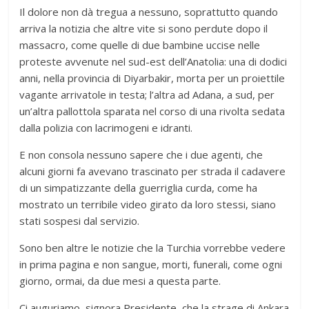
Il dolore non dà tregua a nessuno, soprattutto quando
arriva la notizia che altre vite si sono perdute dopo il
massacro, come quelle di due bambine uccise nelle
proteste avvenute nel sud-est dell’Anatolia: una di dodici
anni, nella provincia di Diyarbakir, morta per un proiettile
vagante arrivatole in testa; l’altra ad Adana, a sud, per
un’altra pallottola sparata nel corso di una rivolta sedata
dalla polizia con lacrimogeni e idranti.
E non consola nessuno sapere che i due agenti, che
alcuni giorni fa avevano trascinato per strada il cadavere
di un simpatizzante della guerriglia curda, come ha
mostrato un terribile video girato da loro stessi, siano
stati sospesi dal servizio.
Sono ben altre le notizie che la Turchia vorrebbe vedere
in prima pagina e non sangue, morti, funerali, come ogni
giorno, ormai, da due mesi a questa parte.
Ci auguriamo, signora Presidente, che la strage di Ankara