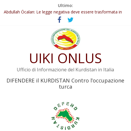
Salta
Ultimo:
Il KNK chiede un’azione internazionale contro i crimini di guerra
al
dell’Iran
contenuto
Abdullah Öcalan: Le legge negativa deve essere trasformata in
legge positiva
Inizia la seconda fase del processo
Commissione donne del KNK: Şengal è di nuovo sotto minaccia
Non tenere conto della situazione di Rêber Apo ostacolerebbe
UIKI ONLUS
l’attuazione della legge
Ufficio di Informazione del Kurdistan in Italia
DIFENDERE il KURDISTAN Contro l’occupazione
turca