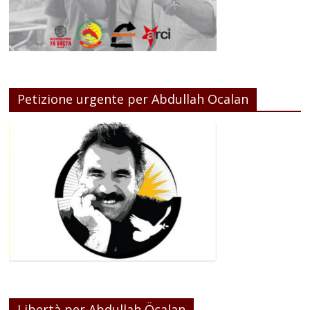
Petizione urgente per Abdullah Ocalan
Libertà per Abdullah Öcalan