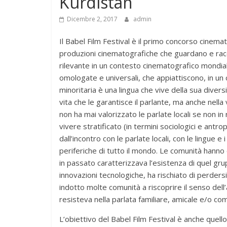
Kurdistan
Dicembre 2, 2017
admin
Il Babel Film Festival è il primo concorso cinem
produzioni cinematografiche che guardano e racco
rilevante in un contesto cinematografico mondiale
omologate e universali, che appiattiscono, in un 
minoritaria è una lingua che vive della sua divers
vita che le garantisce il parlante, ma anche nella 
non ha mai valorizzato le parlate locali se non in 
vivere stratificato (in termini sociologici e antro
dall’incontro con le parlate locali, con le lingue 
periferiche di tutto il mondo. Le comunità hanno c
in passato caratterizzava l’esistenza di quel gr
innovazioni tecnologiche, ha rischiato di perdersi.
indotto molte comunità a riscoprire il senso del
resisteva nella parlata familiare, amicale e/o com
L’obiettivo del Babel Film Festival è anche quello