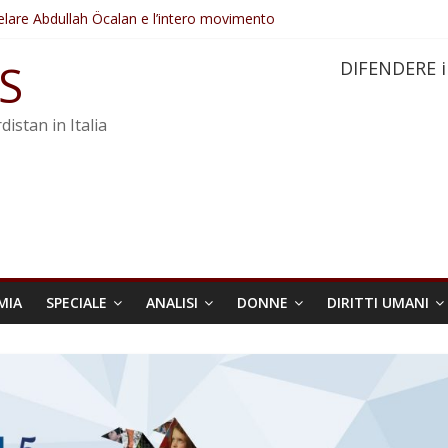
elare Abdullah Öcalan e l’intero movimento
ovo sotto minaccia
po ostacolerebbe l’attuazione della legge
S
DIFENDERE i
 crimini di guerra dell’Iran
re trasformata in legge positiva
distan in Italia
MIA
SPECIALE
ANALISI
DONNE
DIRITTI UMANI