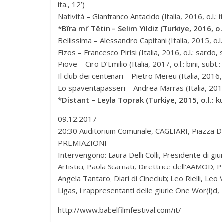
ita., 12’)
Natività – Gianfranco Antacido (Italia, 2016, o.l.: 
*
Bîra mi’ Têtin – Selim Yildiz (Turkiye, 2016, o.l
Bellissima – Alessandro Capitani (Italia, 2015, o.l.
Fizos – Francesco Pirisi (Italia, 2016, o.l.: sardo, s
Piove – Ciro D’Emilio (Italia, 2017, o.l.: bini, subt.: 
Il club dei centenari – Pietro Mereu (Italia, 2016, o
Lo spaventapasseri – Andrea Marras (Italia, 2017, o
*
Distant – Leyla Toprak (Turkiye, 2015, o.l.: ku
09.12.2017
20:30 Auditorium Comunale, CAGLIARI, Piazza De
PREMIAZIONI
Intervengono: Laura Delli Colli, Presidente di gi
Artistici; Paola Scarnati, Direttrice dell’AAMOD;
Angela Tantaro, Diari di Cineclub; Leo Rielli, Leo
Ligas, i rappresentanti delle giurie One Wor(l)d, 
http://www.babelfilmfestival.com/it/