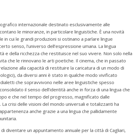
atografico internazionale destinato esclusivamente alle
ntano le minoranze, in particolare linguistiche. È una novità
 in cui le grandi produzioni si ostinano a parlare lingue
certo senso, l’universo dell’espressione umana. La lingua
ità e della ricchezza che restituisce nel suo vivere. Non solo nella
vita che le rinnovano le arti poetiche. Il cinema, che in passato
relazione alla capacità di restituire la caricatura di un modo di
pologici), da diversi anni è stato in qualche modo vivificato
e i dialetti che sopravvivono nelle aree linguistiche spesso
onsolidato il senso dell’identità anche in forza di una lingua che
uppo e che nel tempo del progresso, magnificato dalle
 La crisi delle visioni del mondo universali e totalizzanti ha
l’appartenenza anche grazie a una lingua che pallidamente
unitaria.
 di diventare un appuntamento annuale per la città di Cagliari,