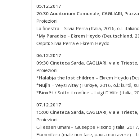
05.12.2017
20:30 Auditorium Comunale, CAGLIARI, Piazza 
Proiezioni
La finestra – Silvia Perra (Italia, 2016, o.l.: italian
*
My Paradise – Ekrem Heydo (Deutschland, 2016
Ospiti: Silvia Perra e Ekrem Heydo
06.12.2017
09:30 Cineteca Sarda, CAGLIARI, viale Trieste
Proiezioni
*
Halabja the lost children
– Ekrem Heydo (Deutsc
*
Nujîn
– Veysi Altay (Türkiye, 2016, o.l.: kurdî, subt
*
Binxêt
/ Sotto il confine – Luigi D’Alife (Italia, 20
07.12.2017
15:00 Cineteca Sarda, CAGLIARI, viale Trieste
Proiezioni
Gli esseri umani – Giuseppe Piscino (Italia, 2017, o
Fiammifero (male non fare, paura non avere) – Lor