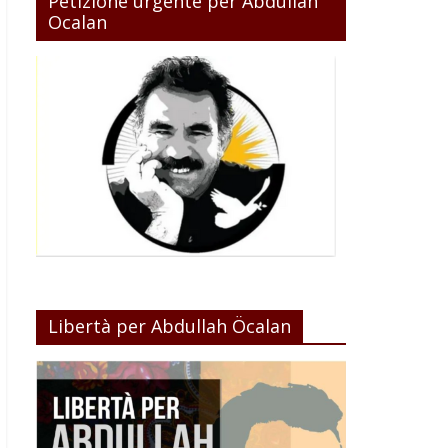
Petizione urgente per Abdullah
Ocalan
Libertà per Abdullah Öcalan