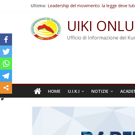
Salta
Ultimo:
Leadership del movimento: la legge deve tut
al
Commissione donne del KNK: Şengal è di nu
contenuto
Non tenere conto della situazione di Rêber A
UIKI ONLU
Il KNK chiede un’azione internazionale contro i
Abdullah Öcalan: Le legge negativa deve esse
Ufficio di Informazione del Kur
HOME
U.I.K.I
NOTIZIE
ACADE