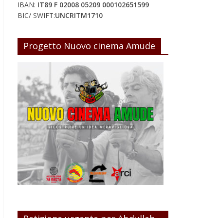
IBAN:
IT89 F 02008 05209 000102651599
BIC/ SWIFT:
UNCRITM1710
Progetto Nuovo cinema Amude