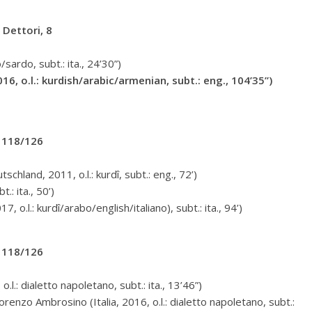
Dettori, 8
o/sardo, subt.: ita., 24’30”)
, o.l.: kurdish/arabic/armenian, subt.: eng., 104’35”)
, 118/126
hland, 2011, o.l.: kurdî, subt.: eng., 72’)
.: ita., 50’)
17, o.l.: kurdî/arabo/english/italiano), subt.: ita., 94’)
, 118/126
.l.: dialetto napoletano, subt.: ita., 13’46”)
enzo Ambrosino (Italia, 2016, o.l.: dialetto napoletano, subt.: