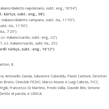
italiano/dialetto napoletano, subt.: eng., 18’34”)
.: kürtçe, subt.: eng., 38’)
: italiano/dialetto campano, subt.: ita., 11’55”)
ubt.: ita., 11’50”)
ita., 7’25”)
.l.: italiano/sardo, subt.: eng., 32’)
.l.: italiano/sardo, subt: ita., 25’)
rdî/ türkçe, subt.: eng., 16’12”)
ttori, 8
uria; Antonello Zanda, Salvatore Cubeddu, Paolo Carboni, Direttori
 Pio Bruno, Cineclub FEDIC; Marco Asunis e Luigi Cabras, FICC;
 Virgili, Francesco Di Martino, Fredo Valla, Davide Bini, Simone
Diritto di parola, e UNICA.