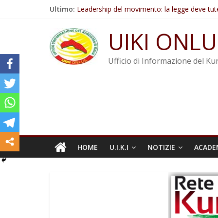
Salta
Ultimo:
Leadership del movimento: la legge deve tut
al
Commissione donne del KNK: Şengal è di nu
contenuto
Non tenere conto della situazione di Rêber A
UIKI ONLU
Il KNK chiede un’azione internazionale contro i
Abdullah Öcalan: Le legge negativa deve esse
Ufficio di Informazione del Kur
HOME
U.I.K.I
NOTIZIE
ACADE