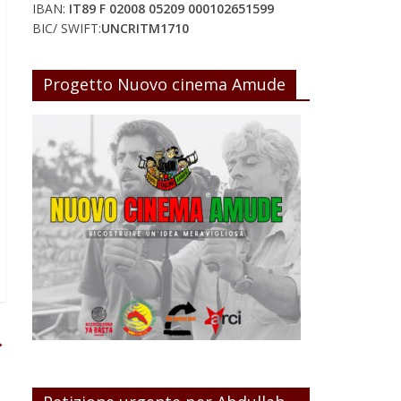
IBAN:
IT89 F 02008 05209 000102651599
BIC/ SWIFT:
UNCRITM1710
Progetto Nuovo cinema Amude
→