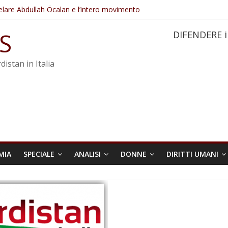
elare Abdullah Öcalan e l’intero movimento
ovo sotto minaccia
po ostacolerebbe l’attuazione della legge
S
DIFENDERE i
 crimini di guerra dell’Iran
re trasformata in legge positiva
distan in Italia
MIA
SPECIALE
ANALISI
DONNE
DIRITTI UMANI