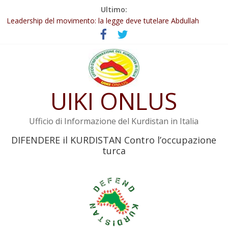
Salta
Ultimo:
Abdullah Öcalan: Le legge negativa deve essere trasformata in
al
legge positiva
contenuto
Leadership del movimento: la legge deve tutelare Abdullah
Öcalan e l’intero movimento
Commissione donne del KNK: Şengal è di nuovo sotto minaccia
Non tenere conto della situazione di Rêber Apo ostacolerebbe
l’attuazione della legge
UIKI ONLUS
Il KNK chiede un’azione internazionale contro i crimini di guerra
dell’Iran
Ufficio di Informazione del Kurdistan in Italia
DIFENDERE il KURDISTAN Contro l’occupazione
turca