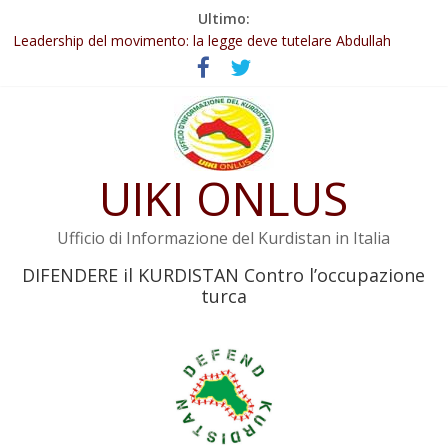
Salta
Ultimo:
Abdullah Öcalan: Le legge negativa deve essere trasformata in
al
legge positiva
contenuto
Leadership del movimento: la legge deve tutelare Abdullah
Öcalan e l’intero movimento
Commissione donne del KNK: Şengal è di nuovo sotto minaccia
Non tenere conto della situazione di Rêber Apo ostacolerebbe
l’attuazione della legge
Il KNK chiede un’azione internazionale contro i crimini di guerra
UIKI ONLUS
dell’Iran
Ufficio di Informazione del Kurdistan in Italia
DIFENDERE il KURDISTAN Contro l’occupazione
turca