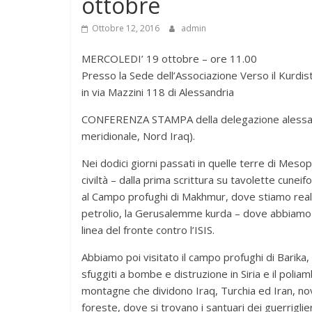
ottobre
Ottobre 12, 2016
admin
MERCOLEDI’ 19 ottobre – ore 11.00
Presso la Sede dell’Associazione Verso il Kurdis
in via Mazzini 118 di Alessandria
CONFERENZA STAMPA della delegazione alessandri
meridionale, Nord Iraq).
Nei dodici giorni passati in quelle terre di Mesop
civiltà – dalla prima scrittura su tavolette cuneif
al Campo profughi di Makhmur, dove stiamo realiz
petrolio, la Gerusalemme kurda – dove abbiamo in
linea del fronte contro l’ISIS.
Abbiamo poi visitato il campo profughi di Barika, v
sfuggiti a bombe e distruzione in Siria e il poli
montagne che dividono Iraq, Turchia ed Iran, no
foreste, dove si trovano i santuari dei guerriglier