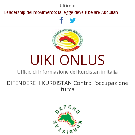
Salta
Ultimo:
Abdullah Öcalan: Le legge negativa deve essere trasformata in
al
legge positiva
contenuto
Leadership del movimento: la legge deve tutelare Abdullah
Öcalan e l’intero movimento
Commissione donne del KNK: Şengal è di nuovo sotto minaccia
Non tenere conto della situazione di Rêber Apo ostacolerebbe
l’attuazione della legge
UIKI ONLUS
Il KNK chiede un’azione internazionale contro i crimini di guerra
dell’Iran
Ufficio di Informazione del Kurdistan in Italia
DIFENDERE il KURDISTAN Contro l’occupazione
turca