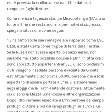
est è prevista la ricollocazione da Idlib e dal locale
campo profughi di Atme.
Come riferisce l’agenzia stampa Mezopotamya (MA), una
fonte a Efrîn che resta anonima per motivi di sicurezza,
spiega la situazione come segue:
“IS ha cambiato la sua immagine e è riapparso come ESL.
L’ESL è stata usata come truppa di terra della Turchia.
Se la Russia non avesse aperto lo spazio aereo, non
sarebbe mai stato possibile occupare Efrîn. In città ora ci
sono soprattutto appartenenti all’ESL. Ci sono pochissimi
civili. Vengono insediate persone evacuate da Ghouta
est. Attualmente ci sono circa 50.000 persone che a Idlib
aspettano di essere portate a Efrîn. Si sistemeranno
negli alloggi che la Turchia intende costruire. Attualmente
qui ci sono la Mezza Luna Rossa e altre organizzazioni.
Dopo Idlib verranno insediate a Efrîn persone dal campo
profughi di Atme e poi dai campi profughi in Turchia. Gli