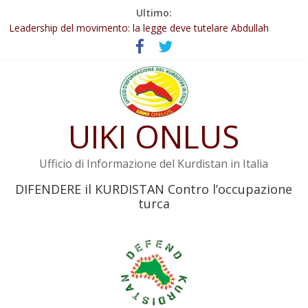
Salta
Ultimo:
Abdullah Öcalan: Le legge negativa deve essere trasformata in
al
legge positiva
contenuto
Leadership del movimento: la legge deve tutelare Abdullah
Öcalan e l’intero movimento
Commissione donne del KNK: Şengal è di nuovo sotto minaccia
Non tenere conto della situazione di Rêber Apo ostacolerebbe
l’attuazione della legge
UIKI ONLUS
Il KNK chiede un’azione internazionale contro i crimini di guerra
dell’Iran
Ufficio di Informazione del Kurdistan in Italia
DIFENDERE il KURDISTAN Contro l’occupazione
turca