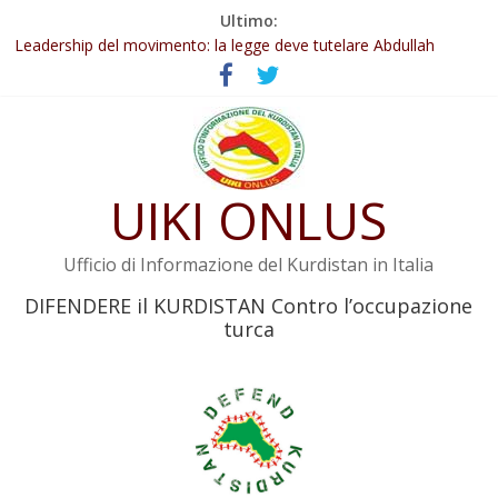
Salta
Ultimo:
Abdullah Öcalan: Le legge negativa deve essere trasformata in
al
legge positiva
contenuto
Leadership del movimento: la legge deve tutelare Abdullah
Öcalan e l’intero movimento
Commissione donne del KNK: Şengal è di nuovo sotto minaccia
Non tenere conto della situazione di Rêber Apo ostacolerebbe
l’attuazione della legge
UIKI ONLUS
Il KNK chiede un’azione internazionale contro i crimini di guerra
dell’Iran
Ufficio di Informazione del Kurdistan in Italia
DIFENDERE il KURDISTAN Contro l’occupazione
turca