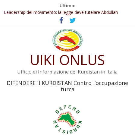
Salta
Ultimo:
Abdullah Öcalan: Le legge negativa deve essere trasformata in
al
legge positiva
contenuto
Leadership del movimento: la legge deve tutelare Abdullah
Öcalan e l’intero movimento
Commissione donne del KNK: Şengal è di nuovo sotto minaccia
Non tenere conto della situazione di Rêber Apo ostacolerebbe
l’attuazione della legge
UIKI ONLUS
Il KNK chiede un’azione internazionale contro i crimini di guerra
dell’Iran
Ufficio di Informazione del Kurdistan in Italia
DIFENDERE il KURDISTAN Contro l’occupazione
turca