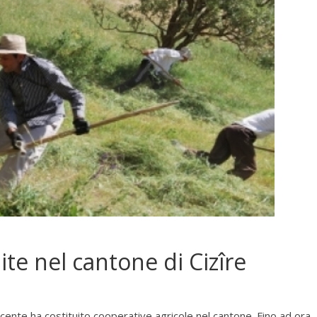
ite nel cantone di Cizîre
recente ha costituito cooperative agricole nel cantone. Fino ad ora