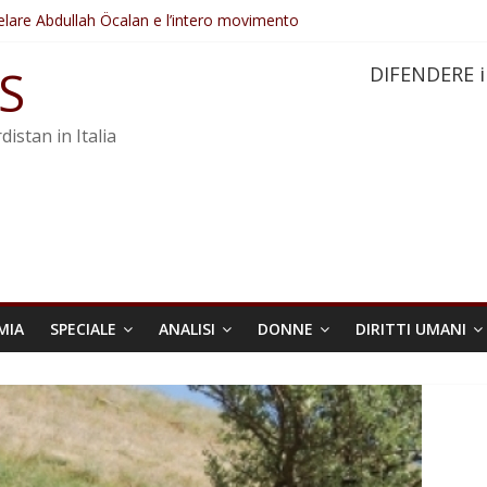
elare Abdullah Öcalan e l’intero movimento
ovo sotto minaccia
po ostacolerebbe l’attuazione della legge
S
DIFENDERE i
 crimini di guerra dell’Iran
re trasformata in legge positiva
distan in Italia
MIA
SPECIALE
ANALISI
DONNE
DIRITTI UMANI