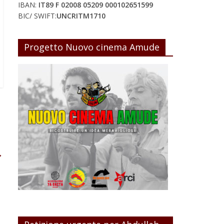
IBAN:
IT89 F 02008 05209 000102651599
BIC/ SWIFT:
UNCRITM1710
Progetto Nuovo cinema Amude
S
→