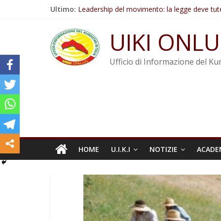
Salta
Ultimo:
Leadership del movimento: la legge deve tut
al
Commissione donne del KNK: Şengal è di nu
contenuto
Non tenere conto della situazione di Rêber A
UIKI ONLU
Il KNK chiede un’azione internazionale contro i
Abdullah Öcalan: Le legge negativa deve esse
Ufficio di Informazione del Kur
HOME
U.I.K.I
NOTIZIE
ACADE