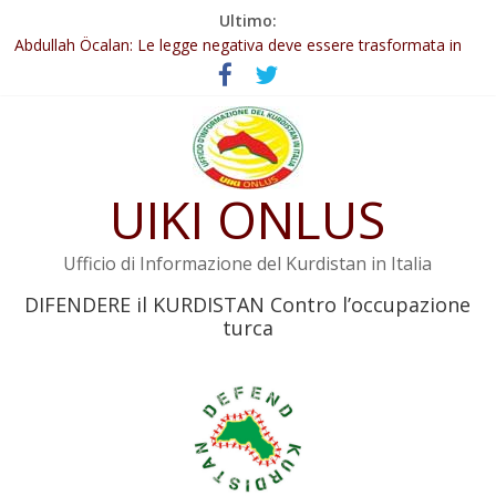
Salta
Ultimo:
Il KNK chiede un’azione internazionale contro i crimini di guerra
al
dell’Iran
contenuto
Abdullah Öcalan: Le legge negativa deve essere trasformata in
legge positiva
Inizia la seconda fase del processo
Commissione donne del KNK: Şengal è di nuovo sotto minaccia
Non tenere conto della situazione di Rêber Apo ostacolerebbe
UIKI ONLUS
l’attuazione della legge
Ufficio di Informazione del Kurdistan in Italia
DIFENDERE il KURDISTAN Contro l’occupazione
turca