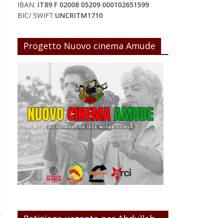
IBAN:
IT89 F 02008 05209 000102651599
BIC/ SWIFT:
UNCRITM1710
Progetto Nuovo cinema Amude