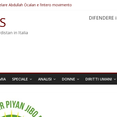
elare Abdullah Öcalan e l’intero movimento
ovo sotto minaccia
po ostacolerebbe l’attuazione della legge
S
DIFENDERE i
 crimini di guerra dell’Iran
re trasformata in legge positiva
distan in Italia
MIA
SPECIALE
ANALISI
DONNE
DIRITTI UMANI