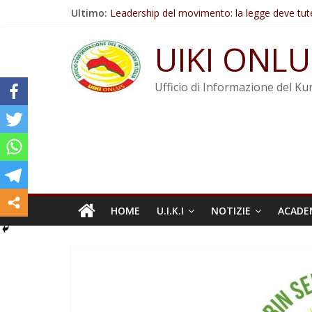
Salta
Ultimo:
Leadership del movimento: la legge deve tut
al
Commissione donne del KNK: Şengal è di nu
contenuto
Non tenere conto della situazione di Rêber A
UIKI ONLU
Il KNK chiede un’azione internazionale contro i
Abdullah Öcalan: Le legge negativa deve esse
Ufficio di Informazione del Kur
HOME
U.I.K.I
NOTIZIE
ACADE