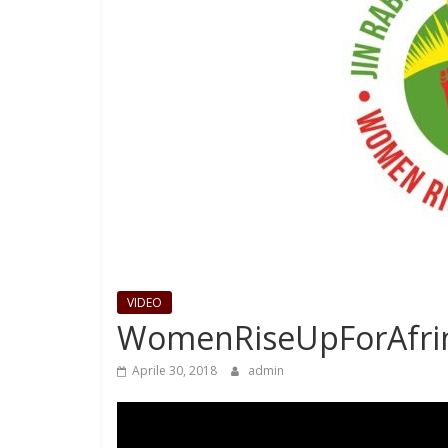
VIDEO
WomenRiseUpForAfrin 
Aprile 30, 2018
admin