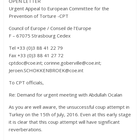
OPEN LETTER
Urgent Appeal to European Committee for the
Prevention of Torture -CPT
Council of Europe / Conseil de l’Europe
F – 67075 Strasbourg Cedex
Tel +33 (0)3 88 41 22 79
Fax +33 (0)3 88 41 27 72
cptdoc@coe.int; corinne.goberville@coe.int;
Jeroen.SCHOKKENBROEK@coe.int
To CPT officials,
Re: Demand for urgent meeting with Abdullah Ocalan
As you are well aware, the unsuccessful coup attempt in
Turkey on the 15th of July, 2016. Even at this early stage
it is clear that this coup attempt will have significant
reverberations.