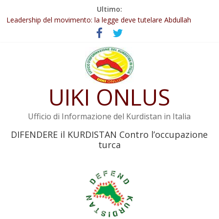
Salta
Ultimo:
Abdullah Öcalan: Le legge negativa deve essere trasformata in
al
legge positiva
contenuto
Leadership del movimento: la legge deve tutelare Abdullah
Öcalan e l’intero movimento
Commissione donne del KNK: Şengal è di nuovo sotto minaccia
Non tenere conto della situazione di Rêber Apo ostacolerebbe
l’attuazione della legge
UIKI ONLUS
Il KNK chiede un’azione internazionale contro i crimini di guerra
dell’Iran
Ufficio di Informazione del Kurdistan in Italia
DIFENDERE il KURDISTAN Contro l’occupazione
turca