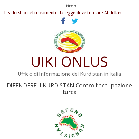
Salta
Ultimo:
al
Leadership del movimento: la legge deve tutelare Abdullah
contenuto
Öcalan e l’intero movimento
Commissione donne del KNK: Şengal è di nuovo sotto minaccia
Non tenere conto della situazione di Rêber Apo ostacolerebbe
l’attuazione della legge
Il KNK chiede un’azione internazionale contro i crimini di guerra
dell’Iran
UIKI ONLUS
Abdullah Öcalan: Le legge negativa deve essere trasformata in
legge positiva
Ufficio di Informazione del Kurdistan in Italia
DIFENDERE il KURDISTAN Contro l’occupazione
turca