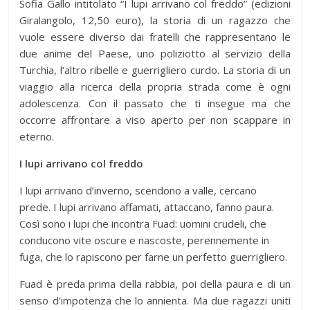
Sofia Gallo intitolato “I lupi arrivano col freddo” (edizioni
Giralangolo, 12,50 euro), la storia di un ragazzo che
vuole essere diverso dai fratelli che rappresentano le
due anime del Paese, uno poliziotto al servizio della
Turchia, l’altro ribelle e guerrigliero curdo. La storia di un
viaggio alla ricerca della propria strada come è ogni
adolescenza. Con il passato che ti insegue ma che
occorre affrontare a viso aperto per non scappare in
eterno.
I lupi arrivano col freddo
I lupi arrivano d’inverno, scendono a valle, cercano
prede. I lupi arrivano affamati, attaccano, fanno paura.
Così sono i lupi che incontra Fuad: uomini crudeli, che
conducono vite oscure e nascoste, perennemente in
fuga, che lo rapiscono per farne un perfetto guerrigliero.
Fuad è preda prima della rabbia, poi della paura e di un
senso d’impotenza che lo annienta. Ma due ragazzi uniti