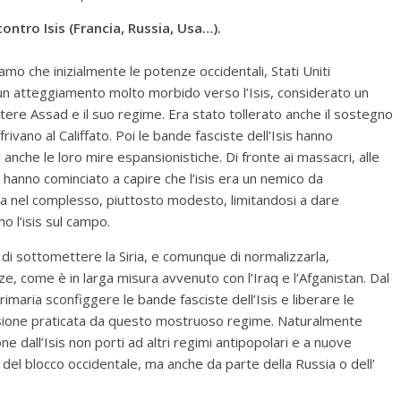
contro Isis (Francia, Russia, Usa…).
mo che inizialmente le potenze occidentali, Stati Uniti
un atteggiamento molto morbido verso l’Isis, considerato un
ere Assad e il suo regime. Era stato tollerato anche il sostegno
frivano al Califfato. Poi le bande fasciste dell’Isis hanno
anche le loro mire espansionistiche. Di fronte ai massacri, alle
iti hanno cominciato a capire che l’isis era un nemico da
ta nel complesso, piuttosto modesto, limitandosi a dare
o l’isis sul campo.
 di sottomettere la Siria, e comunque di normalizzarla,
e, come è in larga misura avvenuto con l’Iraq e l’Afganistan. Dal
maria sconfiggere le bande fasciste dell’Isis e liberare le
pressione praticata da questo mostruoso regime. Naturalmente
e dall’Isis non porti ad altri regimi antipopolari e a nuove
 del blocco occidentale, ma anche da parte della Russia o dell’