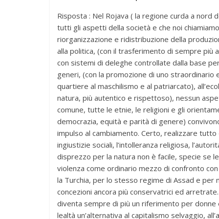
Risposta : Nel Rojava ( la regione curda a nord de
tutti gli aspetti della società e che noi chiami
riorganizzazione e ridistribuzione della produzio
alla politica, (con il trasferimento di sempre più
con sistemi di deleghe controllate dalla base per
generi, (con la promozione di uno straordinario
quartiere al maschilismo e al patriarcato), all’e
natura, più autentico e rispettoso), nessun aspet
comune, tutte le etnie, le religioni e gli orientame
democrazia, equità e parità di genere) convivono
impulso al cambiamento. Certo, realizzare tutto 
ingiustizie sociali, l’intolleranza religiosa, l’autor
disprezzo per la natura non è facile, specie se le
violenza come ordinario mezzo di confronto con 
la Turchia, per lo stesso regime di Assad e per
concezioni ancora più conservatrici ed arretrate.
diventa sempre di più un riferimento per donne
lealtà un’alternativa al capitalismo selvaggio, all