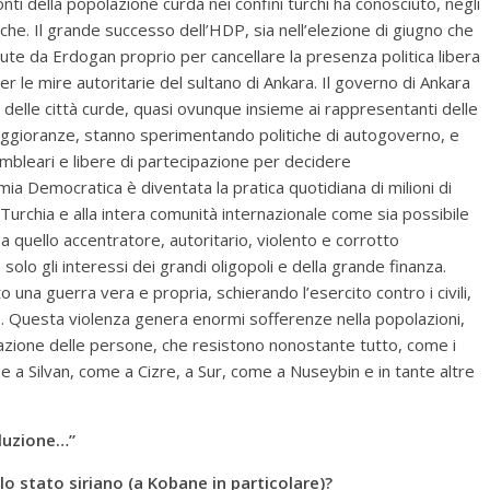
nti della popolazione curda nei confini turchi ha conosciuto, negli
che. Il grande successo dell’HDP, sia nell’elezione di giugno che
ute da Erdogan proprio per cancellare la presenza politica libera
 le mire autoritarie del sultano di Ankara. Il governo di Ankara
ni delle città curde, quasi ovunque insieme ai rappresentanti delle
maggioranze, stanno sperimentando politiche di autogoverno, e
bleari e libere di partecipazione per decidere
mia Democratica è diventata la pratica quotidiana di milioni di
Turchia e alla intera comunità internazionale come sia possibile
 quello accentratore, autoritario, violento e corrotto
solo gli interessi dei grandi oligopoli e della grande finanza.
 una guerra vera e propria, schierando l’esercito contro i civili,
. Questa violenza genera enormi sofferenze nella popolazioni,
nazione delle persone, che resistono nonostante tutto, come i
e a Silvan, come a Cizre, a Sur, come a Nuseybin e in tante altre
oluzione…”
ello stato siriano (a Kobane in particolare)?