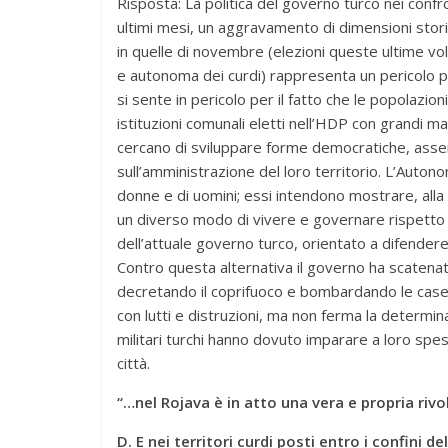
Risposta: La politica del governo turco nei confro
ultimi mesi, un aggravamento di dimensioni stori
in quelle di novembre (elezioni queste ultime vol
e autonoma dei curdi) rappresenta un pericolo per
si sente in pericolo per il fatto che le popolazio
istituzioni comunali eletti nell’HDP con grandi 
cercano di sviluppare forme democratiche, assem
sull’amministrazione del loro territorio. L’Autono
donne e di uomini; essi intendono mostrare, alla 
un diverso modo di vivere e governare rispetto a
dell’attuale governo turco, orientato a difendere 
Contro questa alternativa il governo ha scatenato
decretando il coprifuoco e bombardando le case
con lutti e distruzioni, ma non ferma la determi
militari turchi hanno dovuto imparare a loro spes
città.
“…nel Rojava è in atto una vera e propria riv
D. E nei territori curdi posti entro i confini d