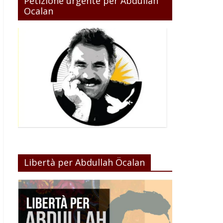
Petizione urgente per Abdullah
Ocalan
Libertà per Abdullah Öcalan