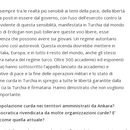
empre tra le realtà più sensibili ai temi della pace, della libertà
za posti in essere dal governo, con l’uso dell’esercito contro la
 evidente di questa sensibilità, manifestata in Turchia dal mondo
io di Erdogan non può tollerare queste voci libere, esse
luenza che possono avere sui giovani. Un regime autoritario
sono così autorevoli. Questa vicenda dovrebbe mettere in
Italia, Europa, e in tutto il resto del mondo, anche gli stessi
era natura del regime turco. Oltre 300 accademici ed esponenti
ia) hanno sottoscritto l’appello lanciato da accademici e
ive di pace e la fine delle operazioni militari e lo stato di
e curda in Turchia in spregio a tutte le libertà garantite dalla
i cui la Turchia è firmataria. Hanno dimostrato che non vogliono
 importante.
 popolazione curda nei territori amministrati da Ankara?
cratica rivendicata da molte organizzazioni curde? E’
 come quella attuale?