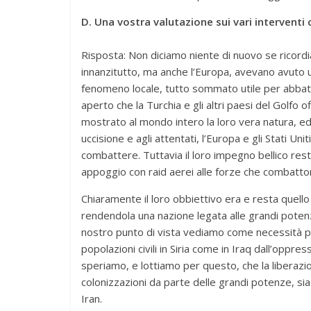
D. Una vostra valutazione sui vari interventi 
Risposta: Non diciamo niente di nuovo se ricordia
innanzitutto, ma anche l’Europa, avevano avuto 
fenomeno locale, tutto sommato utile per abbatt
aperto che la Turchia e gli altri paesi del Golfo of
mostrato al mondo intero la loro vera natura, ed 
uccisione e agli attentati, l’Europa e gli Stati Un
combattere. Tuttavia il loro impegno bellico res
appoggio con raid aerei alle forze che combatton
Chiaramente il loro obbiettivo era e resta quello
rendendola una nazione legata alle grandi potenz
nostro punto di vista vediamo come necessità pri
popolazioni civili in Siria come in Iraq dall’op
speriamo, e lottiamo per questo, che la liberazion
colonizzazioni da parte delle grandi potenze, sia
Iran.