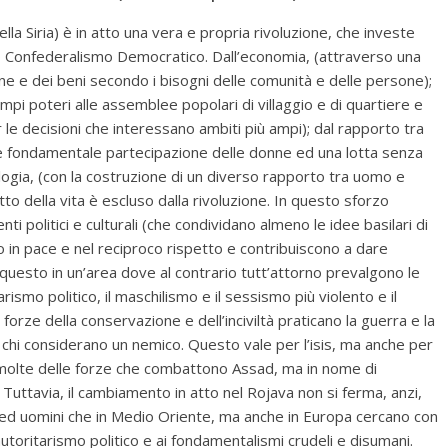
lla Siria) è in atto una vera e propria rivoluzione, che investe
amo Confederalismo Democratico. Dall’economia, (attraverso una
ne e dei beni secondo i bisogni delle comunità e delle persone);
 ampi poteri alle assemblee popolari di villaggio e di quartiere e
 le decisioni che interessano ambiti più ampi); dal rapporto tra
 e fondamentale partecipazione delle donne ed una lotta senza
cologia, (con la costruzione di un diverso rapporto tra uomo e
to della vita è escluso dalla rivoluzione. In questo sforzo
nti politici e culturali (che condividano almeno le idee basilari di
 in pace e nel reciproco rispetto e contribuiscono a dare
questo in un’area dove al contrario tutt’attorno prevalgono le
itarismo politico, il maschilismo e il sessismo più violento e il
 forze della conservazione e dell’inciviltà praticano la guerra e la
chi considerano un nemico. Questo vale per l’isis, ma anche per
 molte delle forze che combattono Assad, ma in nome di
 Tuttavia, il cambiamento in atto nel Rojava non si ferma, anzi,
 ed uomini che in Medio Oriente, ma anche in Europa cercano con
’autoritarismo politico e ai fondamentalismi crudeli e disumani.