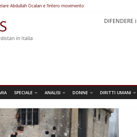
elare Abdullah Öcalan e l’intero movimento
ovo sotto minaccia
po ostacolerebbe l’attuazione della legge
S
DIFENDERE i
 crimini di guerra dell’Iran
re trasformata in legge positiva
distan in Italia
MIA
SPECIALE
ANALISI
DONNE
DIRITTI UMANI