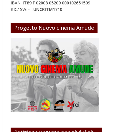
IBAN:
IT89 F 02008 05209 000102651599
BIC/ SWIFT:
UNCRITM1710
Progetto Nuovo cinema Amude