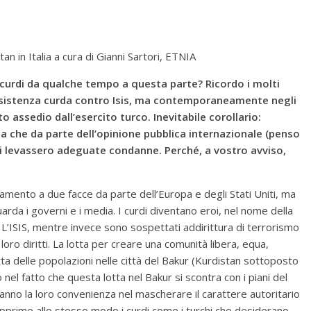
tan in Italia a cura di Gianni Sartori, ETNIA
curdi da qualche tempo a questa parte? Ricordo i molti
resistenza curda contro Isis, ma contemporaneamente negli
o assedio dall’esercito turco. Inevitabile corollario:
za che da parte dell’opinione pubblica internazionale (penso
si levassero adeguate condanne. Perché, a vostro avviso,
mento a due facce da parte dell’Europa e degli Stati Uniti, ma
arda i governi e i media. I curdi diventano eroi, nel nome della
L’ISIS, mentre invece sono sospettati addirittura di terrorismo
oro diritti. La lotta per creare una comunità libera, equa,
tta delle popolazioni nelle città del Bakur (Kurdistan sottoposto
nel fatto che questa lotta nel Bakur si scontra con i piani del
hanno la loro convenienza nel mascherare il carattere autoritario
pprime allo stesso modo i curdi come i turchi che desiderano