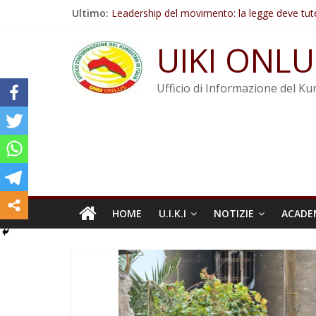
Salta
Ultimo:
Leadership del movimento: la legge deve tut
al
Commissione donne del KNK: Şengal è di nu
contenuto
Non tenere conto della situazione di Rêber A
UIKI ONLU
Il KNK chiede un’azione internazionale contro i
Abdullah Öcalan: Le legge negativa deve esse
Ufficio di Informazione del Kur
HOME
U.I.K.I
NOTIZIE
ACADE