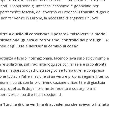
ntali. Troppi sono gli interessi economici e geopolitici per
apertamente fascisti, del governo di Erdogan: il transito di gas e
da non far venire in Europa, la necessità di arginare il nuovo
oltre a quello di conservare il potere)? “Risolvere” a modo
situazione (guerra al terrorismo, controllo dei profughi…)?
nso degli Usa e dell’Ue? In cambio di cosa?
otenza a livello internazionale, facendo leva sullo sciovinismo e
re sulla Siria, sull’Iraq, interloquisce con Israele e si confronta
ll’Iran. In questo quadro strategico,se torna utile, è compresa
one tuttavia l’affermazione di un vero e proprio regime interno,
ne. I curdi, con la loro rivendicazione di libertà e di giustizia
sto progetto. Erdogan promette fedeltà e sostegno alle
ra verso i curdi e tutti i dissidenti.
n Turchia di una ventina di accademici che avevano firmato