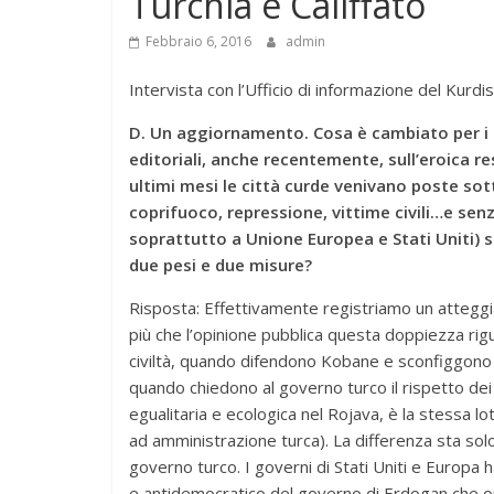
Turchia e Califfato
Febbraio 6, 2016
admin
Intervista con l’Ufficio di informazione del Kurdis
D. Un aggiornamento. Cosa è cambiato per i 
editoriali, anche recentemente, sull’eroica 
ultimi mesi le città curde venivano poste sott
coprifuoco, repressione, vittime civili…e sen
soprattutto a Unione Europea e Stati Uniti) 
due pesi e due misure?
Risposta: Effettivamente registriamo un atteggia
più che l’opinione pubblica questa doppiezza rigu
civiltà, quando difendono Kobane e sconfiggono 
quando chiedono al governo turco il rispetto dei l
egualitaria e ecologica nel Rojava, è la stessa lo
ad amministrazione turca). La differenza sta solo 
governo turco. I governi di Stati Uniti e Europa 
e antidemocratico del governo di Erdogan che o