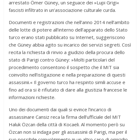
arrestato Ömer Güney, un seguace dei »Lupi Grigi«
fascisti infiltrato in un’associazione culturale curda.
Documenti e registrazioni che nell’anno 2014 nell’ambito
delle lotte di potere all’interno dell’apparato dello Stato
turco erano stati pubblicato su Internet, suggeriscono
che Güney abbia agito su incarico dei servizi segreti. Così
recita la richiesta di rinvio a giudizio della procura dello
stato di Parigi contro Güney: »Molti particolari del
procedimento consentono il sospetto che il MIT sia
coinvolto nell’istigazione e nella preparazione di questi
assassinii.« Il governo turco ha respinto simili accuse e
fino ad ora si è rifiutato di dare alla giustizia francese le
informazioni richieste.
Uno dei documenti dai quali si evince l’incarico di
assassinare Cansiz reca la firma dell’ufficiale del MIT
Haluk Özcan della città di Kocaeli. Al momento però su
Özcan non si indaga per gli assassinii di Parigi, ma per il
suo possibile coinvolgimento in un altro caso di omicidio