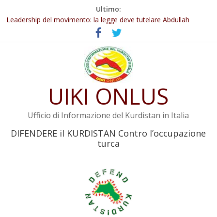
Salta
Ultimo:
Abdullah Öcalan: Le legge negativa deve essere trasformata in
al
legge positiva
contenuto
Leadership del movimento: la legge deve tutelare Abdullah
Öcalan e l’intero movimento
Commissione donne del KNK: Şengal è di nuovo sotto minaccia
Non tenere conto della situazione di Rêber Apo ostacolerebbe
l’attuazione della legge
UIKI ONLUS
Il KNK chiede un’azione internazionale contro i crimini di guerra
dell’Iran
Ufficio di Informazione del Kurdistan in Italia
DIFENDERE il KURDISTAN Contro l’occupazione
turca