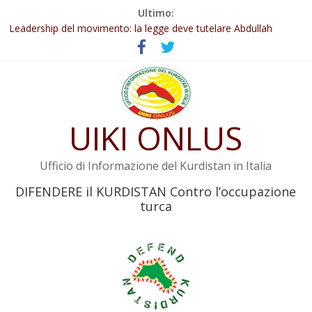
Salta
Ultimo:
Abdullah Öcalan: Le legge negativa deve essere trasformata in
al
legge positiva
contenuto
Leadership del movimento: la legge deve tutelare Abdullah
Öcalan e l’intero movimento
Commissione donne del KNK: Şengal è di nuovo sotto minaccia
Non tenere conto della situazione di Rêber Apo ostacolerebbe
l’attuazione della legge
Il KNK chiede un’azione internazionale contro i crimini di guerra
UIKI ONLUS
dell’Iran
Ufficio di Informazione del Kurdistan in Italia
DIFENDERE il KURDISTAN Contro l’occupazione
turca