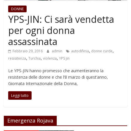
DONNE
YPS-JIN: Ci sarà vendetta
per ogni donna
assassinata
,
,
Febbraio 29, 2016
admin
autodifesa
donne curde
,
,
,
resisitenza
Turchia
violenza
YPS jin
Le YPS-JIN hanno promesso che aumenteranno la
resistenza delle donne e che l’8 marzo di quest’anno,
Giornata Internazionale della Donna,
Leggi tutto
Emergenza Rojava