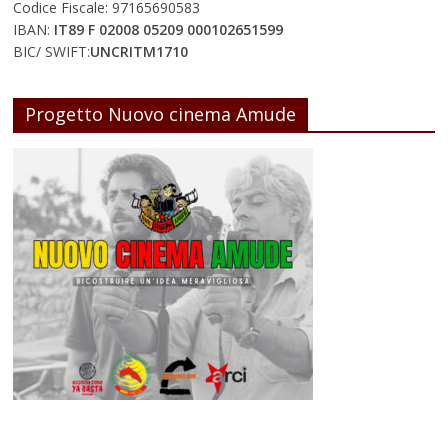
Codice Fiscale: 97165690583
IBAN:
IT89 F 02008 05209 000102651599
BIC/ SWIFT:
UNCRITM1710
Progetto Nuovo cinema Amude