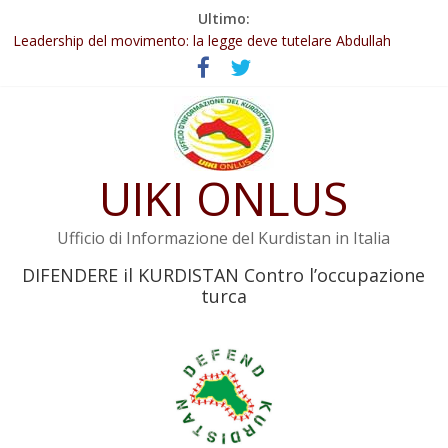
Salta
Ultimo:
Abdullah Öcalan: Le legge negativa deve essere trasformata in
al
legge positiva
contenuto
Leadership del movimento: la legge deve tutelare Abdullah
Öcalan e l’intero movimento
Commissione donne del KNK: Şengal è di nuovo sotto minaccia
Non tenere conto della situazione di Rêber Apo ostacolerebbe
l’attuazione della legge
UIKI ONLUS
Il KNK chiede un’azione internazionale contro i crimini di guerra
dell’Iran
Ufficio di Informazione del Kurdistan in Italia
DIFENDERE il KURDISTAN Contro l’occupazione
turca