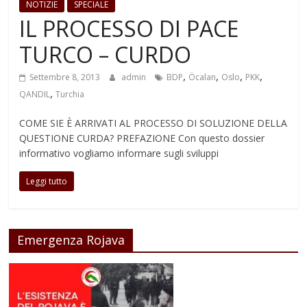
NOTIZIE
SPECIALE
IL PROCESSO DI PACE
TURCO – CURDO
,
,
,
,
Settembre 8, 2013
admin
BDP
Öcalan
Oslo
PKK
,
QANDIL
Turchia
COME SIE È ARRIVATI AL PROCESSO DI SOLUZIONE DELLA
QUESTIONE CURDA? PREFAZIONE Con questo dossier
informativo vogliamo informare sugli sviluppi
Leggi tutto
Emergenza Rojava